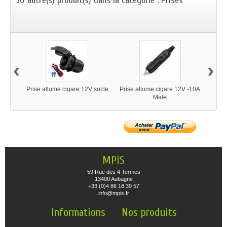
30 autre(s) produit(s) dans la catégorie : Prises
‹
›
Prise allume cigare 12V socle
Prise allume cigare 12V -10A
Prise
Male
MPIS
59 Rue des 4 Termes
13400 Aubagne
+33 (0)4 86 18 39 57
info@mpis.fr
Informations
Nos produits