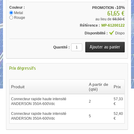
-10%
Couleur :
PROMOTION
61,65 €
Metal
Rouge
au lieu de
68,50 €
Référence :
MP-61200122
Disponibilité :
Dispo
Quantité :
Prix dégressifs
A partir de
Produit
Prix
(qté)
Connecteur rapide haute intensité
57,33
2
ANDERSON 350A-600Vdc
€
Connecteur rapide haute intensité
52,40
5
ANDERSON 350A-600Vdc
€