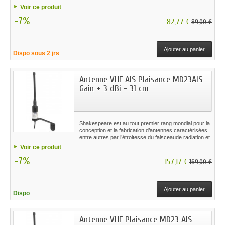
la soudure manuelle des éléments en laiton ou en
Voir ce produit
cuivre pour augmenter la portée et l’efficacité.
-7%
82,77 €
89,00 €
Ajouter au panier
Dispo sous 2 jrs
Antenne VHF AIS Plaisance MD23AIS
Gain + 3 dBi - 31 cm
Shakespeare est au tout premier rang mondial pour la
conception et la fabrication d’antennes caractérisées
entre autres par l’étroitesse du faisceaude radiation et
la soudure manuelle des éléments en laiton ou en
Voir ce produit
cuivre pour augmenter la portée et l’efficacité.
-7%
157,17 €
169,00 €
Ajouter au panier
Dispo
Antenne VHF Plaisance MD23 AIS