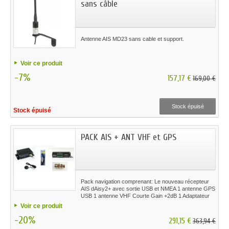
sans câble
Antenne AIS MD23 sans cable et support.
Voir ce produit
-7%
157,17 €
169,00 €
Stock épuisé
Stock épuisé
PACK AIS + ANT VHF et GPS
Pack navigation comprenant: Le nouveau récepteur
AIS dAisy2+ avec sortie USB et NMEA 1 antenne GPS
USB 1 antenne VHF Courte Gain +2dB 1 Adaptateur
PL259-BNC Option WIFI Accessoires.
Voir ce produit
-20%
291,15 €
363,94 €