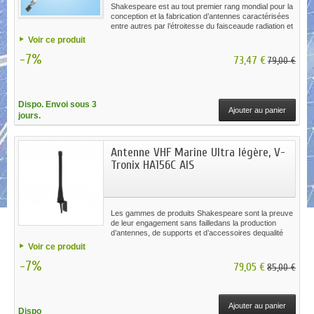
Shakespeare est au tout premier rang mondial pour la
conception et la fabrication d’antennes caractérisées
entre autres par l’étroitesse du faisceaude radiation et
la soudure manuelle des éléments en laiton ou en
Voir ce produit
cuivre pour augmenter la portée et l’efficacité.
-7%
73,47 €
79,00 €
Dispo. Envoi sous 3
Ajouter au panier
jours.
Antenne VHF Marine Ultra légère, V-
Tronix HA156C AIS
Les gammes de produits Shakespeare sont la preuve
de leur engagement sans failledans la production
d’antennes, de supports et d’accessoires dequalité
pour tous les typesde navires et d’environnements,
Voir ce produit
parfaitement adaptés à chaque besoin spécifique.
-7%
79,05 €
85,00 €
Ajouter au panier
Dispo