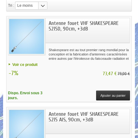
Tri :
Le moins
cher
Antenne fouet VHF SHAKESPEARE
5215D, 90cm, +3dB
Shakespeare est au tout premier rang mondial pour la
conception et la fabrication d’antennes caractérisées
entre autres par l’étroitesse du faisceaude radiation et
la soudure manuelle des éléments en laiton ou en
Voir ce produit
cuivre pour augmenter la portée et l’efficacité.
-7%
73,47 €
79,00 €
Dispo. Envoi sous 3
Ajouter au panier
jours.
Antenne fouet VHF SHAKESPEARE
5215 AIS, 90cm, +3dB