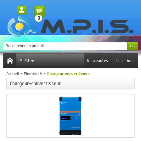
0
MENU
Nouveautés
Promotions
Accueil
>
Electricité
>
Chargeur-conv​ertisseur
Chargeur-conv​ertisseur