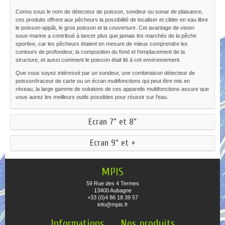
Connu sous le nom de détecteur de poisson, sondeur ou sonar de plaisance,
ces produits offrent aux pêcheurs la possibilité de localiser et cibler en eau libre
le poisson-appât, le gros poisson et la couverture. Cet avantage de vision
sous-marine a contribué à lancer plus que jamais les marchés de la pêche
sportive, car les pêcheurs étaient en mesure de mieux comprendre les
contours de profondeur, la composition du fond et l'emplacement de la
structure, et aussi comment le poisson était lié à cet environnement.
Que vous soyez intéressé par un sondeur, une combinaison détecteur de
poisson/traceur de carte ou un écran multifonctions qui peut être mis en
réseau, la large gamme de solutions de ces appareils multifonctions assure que
vous aurez les meilleurs outils possibles pour réussir sur l'eau.
Ecran 7" et 8"
Ecran 9" et +
MPIS
59 Rue des 4 Termes
13400 Aubagne
+33 (0)4 86 18 39 57
info@mpis.fr
Informations
Nos produits