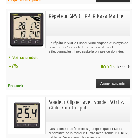
Répeteur GPS CLIPPER Nasa Marine
Le répéteur NMEA Clipper Wind dispose d’un style de
pointeur et d’une échelle de vitesse de vent
sélectionnables. Il nécessite la phrase de données
standard NMEA 0183 MWV.
Voir ce produit
-7%
165,54 €
178,00 €
Ajouter au panier
En stock
Sondeur Clipper avec sonde 150kHz,
câble 7m et capot
Des afficheurs très lisibles , simples qui ont fait la
renommée de la marque ! Livré avec sonde 150 KHZ,
câble de 7m et capot de protection.