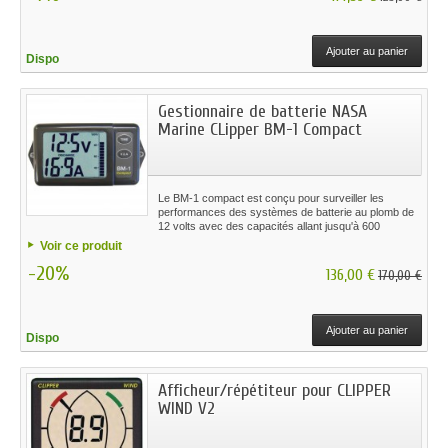
Ajouter au panier
Dispo
Gestionnaire de batterie NASA
Marine CLipper BM-1 Compact
Le BM-1 compact est conçu pour surveiller les
performances des systèmes de batterie au plomb de
12 volts avec des capacités allant jusqu'à 600
ampères. Il est fourni avec un shunt de précision de
Voir ce produit
100 AMP et un assemblage de câbles préfabriqué
-20%
pour permettre une installation simple.
136,00 €
170,00 €
Ajouter au panier
Dispo
Afficheur/répétiteur pour CLIPPER
WIND V2