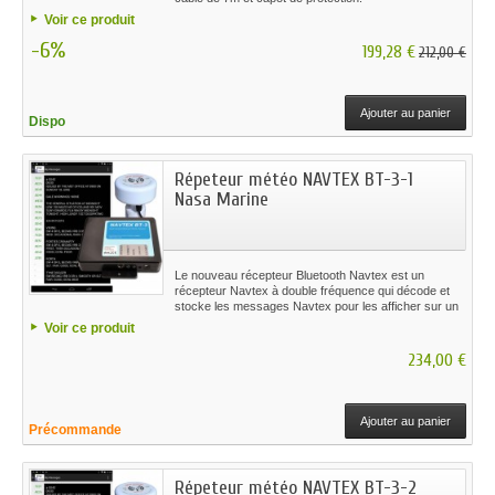
Voir ce produit
-6%
199,28 €
212,00 €
Ajouter au panier
Dispo
Répeteur météo NAVTEX BT-3-1
Nasa Marine
Le nouveau récepteur Bluetooth Navtex est un
récepteur Navtex à double fréquence qui décode et
stocke les messages Navtex pour les afficher sur un
téléphone mobile ou une tablette compatible Bluetooth.
Voir ce produit
234,00 €
Ajouter au panier
Précommande
Répeteur météo NAVTEX BT-3-2