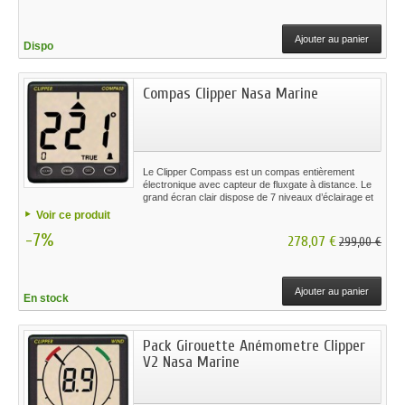
Ajouter au panier
Dispo
Compas Clipper Nasa Marine
Le Clipper Compass est un compas entièrement
électronique avec capteur de fluxgate à distance. Le
grand écran clair dispose de 7 niveaux d’éclairage et
donne un cap vrai ou magnétique. Vendu avec capteur
Voir ce produit
électronique Fluxgate, câble 10m et capot de
-7%
protection.
278,07 €
299,00 €
Ajouter au panier
En stock
Pack Girouette Anémometre Clipper
V2 Nasa Marine