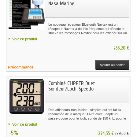
Nasa Marine
Le nouveau récepteur Bluetooth Navtex est un
récepteur Navtex à double fréquence qui décode et
stocke les messages Navtex pour les afficher sur un
téléphone mobile ou une tablette compatible Bluetooth.
Voir ce produit
Navtex Bluetooth livré avec antenne Vector H
265,20 €
Ajouter au panier
Précommande
Combiné CLIPPER Duet
Sondeur/Loch-Speedo
Des afficheurs très lisibles , simples qui ont fait la
renommée de la marque ! Livré avec : capteur+
passe-coque pour le loch, sonde de 150 kHz pour le
sondeur, câble de 7m, capot de protection. Ce
Voir ce produit
combiné Sondeur/Loch-Speedo vous donne , en un
-5%
clin d’oeil, votre vitesse ainsi que votre profondeur !
274,55 €
289,00 €