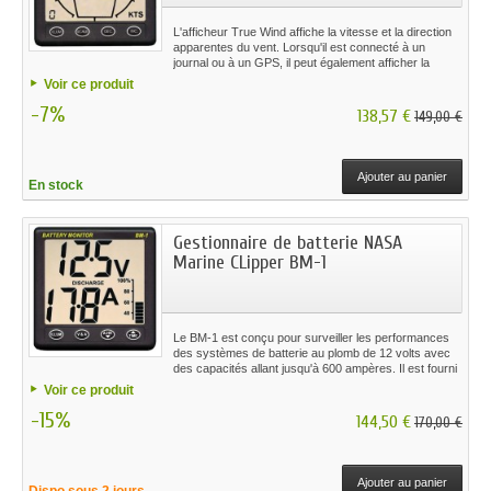
L'afficheur True Wind affiche la vitesse et la direction
apparentes du vent. Lorsqu'il est connecté à un
journal ou à un GPS, il peut également afficher la
vitesse et la direction réelles du vent.
Voir ce produit
-7%
138,57 €
149,00 €
Ajouter au panier
En stock
Gestionnaire de batterie NASA
Marine CLipper BM-1
Le BM-1 est conçu pour surveiller les performances
des systèmes de batterie au plomb de 12 volts avec
des capacités allant jusqu'à 600 ampères. Il est fourni
avec un shunt de précision de 100 AMP et un
Voir ce produit
assemblage de câbles préfabriqué pour permettre une
-15%
installation simple.
144,50 €
170,00 €
Ajouter au panier
Dispo sous 2 jours