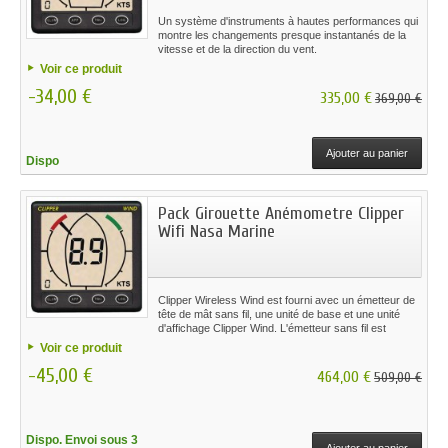
Un système d'instruments à hautes performances qui
montre les changements presque instantanés de la
vitesse et de la direction du vent.
Voir ce produit
-34,00 €
335,00 €
369,00 €
Ajouter au panier
Dispo
Pack Girouette Anémometre Clipper
Wifi Nasa Marine
Clipper Wireless Wind est fourni avec un émetteur de
tête de mât sans fil, une unité de base et une unité
d'affichage Clipper Wind. L'émetteur sans fil est
alimenté par une batterie interne chargée de la lumière
Voir ce produit
ambiante à l'aide d'un petit panneau solaire.Quelques
-45,00 €
jours ennuyeux n'affecteront pas les performances.
464,00 €
509,00 €
Dispo. Envoi sous 3
Ajouter au panier