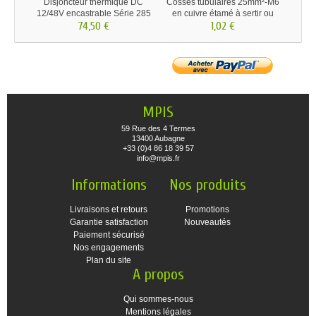
Disjoncteur thermique DC
Cosses tubulaires 25mm²-M6
12/48V encastrable Série 285
en cuivre étamé à sertir ou
74,50 €
souder
1,02 €
MPIS
59 Rue des 4 Termes
13400 Aubagne
+33 (0)4 86 18 39 57
info@mpis.fr
Informations
Nos produits
Livraisons et retours
Promotions
Garantie satisfaction
Nouveautés
Paiement sécurisé
Nos engagements
Plan du site
A propos
Qui sommes-nous
Mentions légales