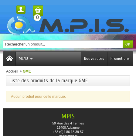
0
MENU
Nouveautés
Promotions
Accueil
>
GME
Liste des produits de la marque GME
Aucun produit pour cette marque.
MPIS
59 Rue des 4 Termes
13400 Aubagne
+33 (0)4 86 18 39 57