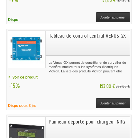
171,86 €
184,80 €
Ajouter au panier
Dispo
Tableau de control central VENUS GX
Le Venus GX permet de contrôler et de surveiller de
manière intuitive tous les systèmes électriques
Victron. La liste des produits Victron pouvant être
connectés est interminable : Convertisseurs, Multi,
Voir ce produit
Quattro, chargeurs solaires MPPT, contrôleurs de
-15%
batterie BMV, Lynx Ion + Shunt, et bien plus encore
193,80 €
228,00 €
Ajouter au panier
Dispo sous 3 jrs
Panneau déporté pour chargeur NRG