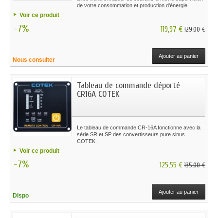
de votre consommation et production d'énergie
solaireEcran LCDMontage simple sur rail
Voir ce produit
DinCommunique les données de puissance à
-7%
l'onduleur réseau
119,97 €
129,00 €
Ajouter au panier
Nous consulter
Tableau de commande déporté
CR16A COTEK
Le tableau de commande CR-16A fonctionne avec la
série SR et SP des convertisseurs pure sinus
COTEK.
Voir ce produit
-7%
125,55 €
135,00 €
Ajouter au panier
Dispo