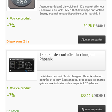
Attendu et réclamé , le voici enfin !Ce nouvel afficheur
/ contrôleur au look BMV700 et développé par Victron
Energy est maintenant disponible sur le marché. Il
permet le contrôle et l'affichage des états de votre
Voir ce produit
régulateur série MPPT . Plus besoin d'un PC donc
-7%
pour régler votre MPPT, tout peut se faire depuis cet
60,26 €
64,80 €
écran.
Ajouter au panier
Dispo sous 2 jrs
Tableau de contrôle du chargeur
Phoenix
Le tableau de contrôle du chargeur Phoenix offre un
contrôle et le suivi à distance du processus de charge
grâces aux indications des voyants LED (diodes
électroluminescentes) relatives au statut du chargeur.
Voir ce produit
-7%
100,44 €
108,00 €
Ajouter au panier
En stock