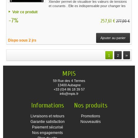
Xtender permet de visualiser les valeurs de tensions
et courants . Elle es indispensable pour changer les
parametres du chargeur.
Voir ce produit
-7%
257,61 €
277,00 €
Ajouter au panier
Dispo sous 2 jrs
»
1
2
MPIS
59 Rue des 4 Termes
13400 Aubagne
+33 (0)4 86 18 39 57
info@mpis.fr
Informations
Nos produits
Livraisons et retours
Promotions
Garantie satisfaction
Nouveautés
Paiement sécurisé
Nos engagements