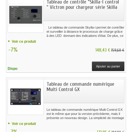
Tableau de contrôle "Skilla-I control
" Victron pour chargeur série Skilla
Le tableau de commande Skylla-i permet de contrôler
et surveiller à distance le processus de charge grâce
à des LED donnant des indications d'état. De plus, ce
tableau de commande à distance propose aussi une
Voir ce produit
fonction de réglage du courant d'entrée qui peut être
-7%
utilisée pour limiter le courant d'entrée et donc la
148,43 €
159,60 €
puissance prélevée depuis l'alimentation CA.
Ajouter au panier
Dispo
Tableau de commande numérique
Multi Control GX
Le tableau de commande numérique Multi Control GX
est le même que pour la version précédente, mais il
présente un nouveau design. La simplicité de montage
du tableau de commande représente un avantage
Voir ce produit
supplémentaire...
-7%