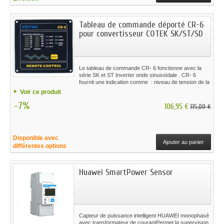
Tableau de commande déporté CR-6
pour convertisseur COTEK SK/ST/SD
Le tableau de commande CR- 6 fonctionne avec la
série SK et ST Inverter onde sinusoïdale . CR- 6
fournit une indication comme : niveau de tension de la
batterie , le niveau de puissance de sortie de
Voir ce produit
l'onduleur ...
-7%
106,95 €
115,00 €
Disponible avec
Ajouter au panier
différentes options
Huawei SmartPower Sensor
Capteur de puissance intelligent HUAWEI monophasé
avec transformateur de courantPermet la supervision