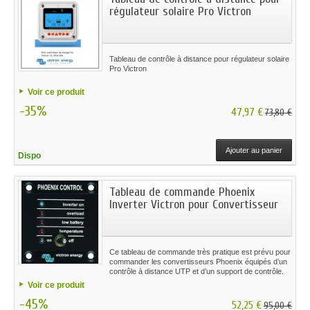
régulateur solaire Pro Victron
Tableau de contrôle à distance pour régulateur solaire
Pro Victron
Voir ce produit
-35%
47,97 €
73,80 €
Ajouter au panier
Dispo
Tableau de commande Phoenix
Inverter Victron pour Convertisseur
Ce tableau de commande très pratique est prévu pour
commander les convertisseurs Phoenix équipés d’un
contrôle à distance UTP et d’un support de contrôle.
Voir ce produit
-45%
52,25 €
95,00 €