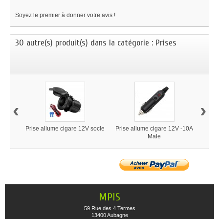
Soyez le premier à donner votre avis !
30 autre(s) produit(s) dans la catégorie : Prises
‹
›
Prise allume cigare 12V socle
Prise allume cigare 12V -10A
Prise
Male
MPIS
59 Rue des 4 Termes
13400 Aubagne