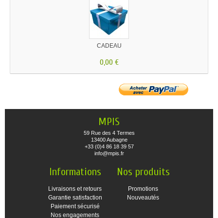
CADEAU
0,00 €
MPIS
59 Rue des 4 Termes
13400 Aubagne
+33 (0)4 86 18 39 57
info@mpis.fr
Informations
Nos produits
Livraisons et retours
Promotions
Garantie satisfaction
Nouveautés
Paiement sécurisé
Nos engagements