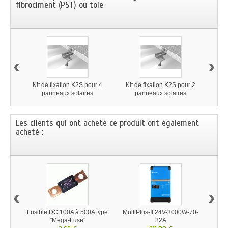
fibrociment (PST) ou tole
‹
›
Kit de fixation K2S pour 4
Kit de fixation K2S pour 2
Kit 
panneaux solaires
panneaux solaires
Les clients qui ont acheté ce produit ont également
acheté :
‹
›
Fusible DC 100A à 500A type
MultiPlus-II 24V-3000W-70-
Tab
"Mega-Fuse"
32A