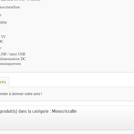
nocristalline
r
 28W
 5V
 DC
s:
 USB / mini USB
 alimentation DC
s mousquetons
res
mier à donner votre avis !
 produit(s) dans la catégorie : Monocristall​in