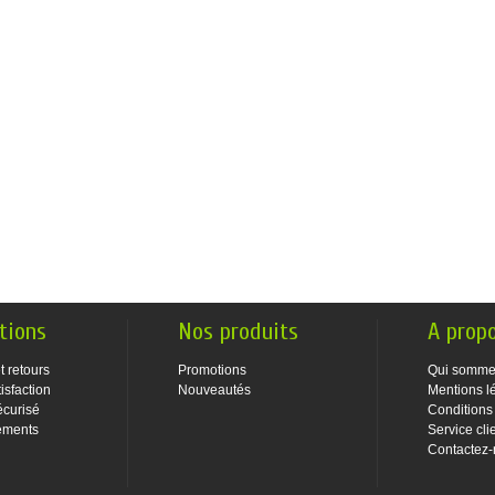
tions
Nos produits
A prop
t retours
Promotions
Qui somme
isfaction
Nouveautés
Mentions l
écurisé
Conditions
ements
Service cli
Contactez