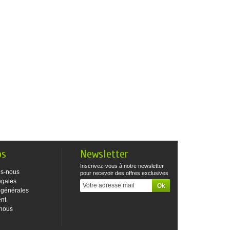
os
Newsletter
Inscrivez-vous à notre newsletter
s-nous
pour recevoir des offres exclusives
égales
 générales
ent
-nous