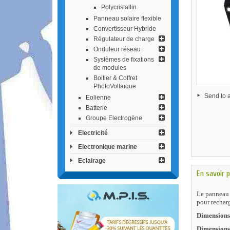
Polycristall​in
Panneau solaire flexible
Convertisseur Hybride
Régulateur de charge
Onduleur réseau
Systèmes de fixations
de modules
Boitier & Coffret
PhotoVoltaïque
Send to a
Eolienne
Batterie
Groupe Electrogène
Electricité
Electronique marine
Eclairage
En savoir p
Le panneau 
pour rechar
Dimensions
Dimensions