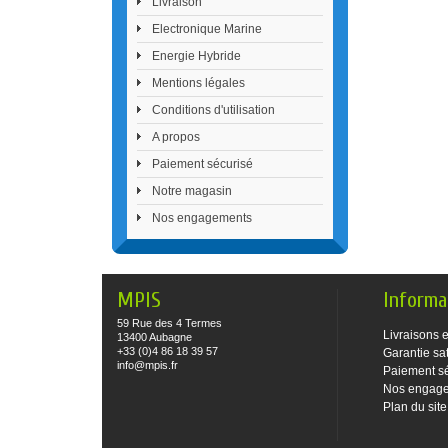
Livraison
Electronique Marine
Energie Hybride
Mentions légales
Conditions d'utilisation
A propos
Paiement sécurisé
Notre magasin
Nos engagements
MPIS
Informa
59 Rue des 4 Termes
Livraisons e
13400 Aubagne
+33 (0)4 86 18 39 57
Garantie sat
info@mpis.fr
Paiement s
Nos engag
Plan du site