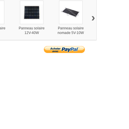
›
aire
Panneau solaire
Panneau solaire
Panneau solaire
12V-40W
nomade 5V-10W
nomade 21W 2-USB
lin
monocrystallin
USB
Victron