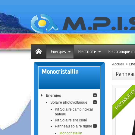
Energies
Electricité
Electronique m
Accueil
>
Ene
Monocristall​in
Pannea
PROMOTI
Energies
Solaire photovoltaïque
Kit Solaire camping-car
bateau
Kit Solaire site isolé
Panneau solaire rigide
Monocristall​in