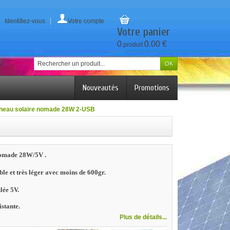
Identifiez-vous
Votre compte
Votre panier
0
0.00 €
produit
Nouveautés
Promotions
neau solaire nomade 28W 2-USB
nomade 28W/5V .
ble et très léger avec moins de 600gr.
lée 5V.
istante.
Plus de détails...