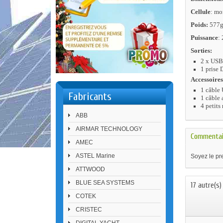
Cellule
: mo
Poids:
577g
Puissance
:
Sorties:
2 x USB
1 prise
Accessoire
1 câble
Fabricants
1 câble
4 petit
ABB
AIRMAR TECHNOLOGY
Commentai
AMEC
ASTEL Marine
Soyez le pre
ATTWOOD
BLUE SEA SYSTEMS
17 autre(s)
COTEK
CRISTEC