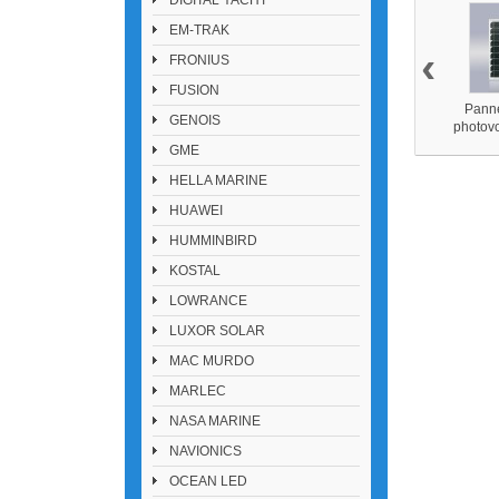
DIGITAL YACHT
EM-TRAK
‹
FRONIUS
FUSION
Panne
GENOIS
photovo
30 W mo
GME
HELLA MARINE
HUAWEI
HUMMINBIRD
KOSTAL
LOWRANCE
LUXOR SOLAR
MAC MURDO
MARLEC
NASA MARINE
NAVIONICS
OCEAN LED