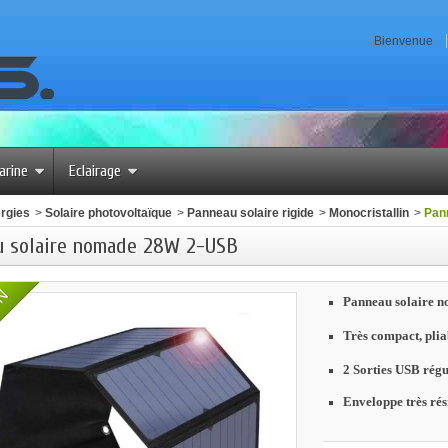
Bienvenue
arine
Eclairage
rgies
>
Solaire photovoltaïque
>
Panneau solaire rigide
>
Monocristall​in
>
Pan
u solaire nomade 28W 2-USB
ON
Panneau solaire 
Très compact, plia
2 Sorties USB régu
Enveloppe très rés