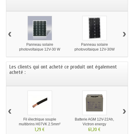
‹
›
Panneau solaire
Panneau solaire
Pan
photovoltaique 12V-30 W
photovoltaique 12V-30W
m
monocrystallin Victron
monocrystallin
Les clients qui ont acheté ce produit ont également
acheté :
‹
›
Fil électrique souple
Batterie AGM 12V-22Ah,
Conn
multibrins H07VK 2.5mm²
Victron energy
câ
1,29 €
61,20 €