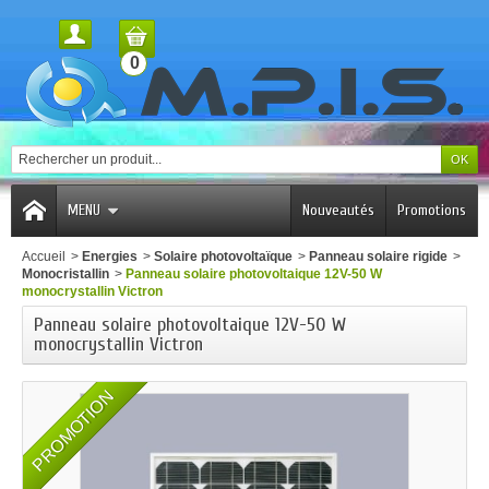
0
MENU
Nouveautés
Promotions
Accueil
>
Energies
>
Solaire photovoltaïque
>
Panneau solaire rigide
>
Monocristall​in
>
Panneau solaire photovoltaique 12V-50 W
monocrystallin Victron
Panneau solaire photovoltaique 12V-50 W
monocrystallin Victron
PROMOTION