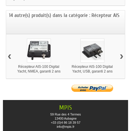
14 autre(s) produit(s) dans la catégorie : Récepteur AIS
‹
›
Récepteur AIS-100 Digital
Récepteur AIS-100 Digital
Ré
Yacht, NMEA, garanti 2 ans
Yacht, USB, garanti 2 ans
Digi
MPIS
59 Rue des 4 Termes
13400 Aubagne
+33 (0)4 86 18 39 57
info@mpis.fr