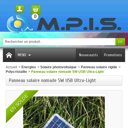
0
MENU
Nouveautés
Promotions
Accueil
>
Energies
>
Solaire photovoltaïque
>
Panneau solaire rigide
>
Polycristall​in
>
Panneau solaire nomade 5W USB Ultra-Light
Panneau solaire nomade 5W USB Ultra-Light
EN SOLDE