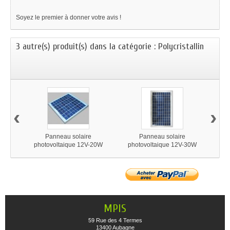
Soyez le premier à donner votre avis !
3 autre(s) produit(s) dans la catégorie : Polycristall​in
‹
›
Panneau solaire
Panneau solaire
photovoltaique 12V-20W
photovoltaique 12V-30W
pho
polycrystallin Victron
polycrystallin Victron
p
MPIS
59 Rue des 4 Termes
13400 Aubagne