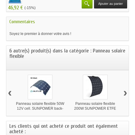
Ajouter au panier
46,92 €
(-15%)
Commentaires
Soyez le premier à donner votre avis !
6 autre(s) produit(s) dans la catégorie : Panneau solaire
flexible
‹
›
Panneau solaire flexible 50W
Panneau solaire flexible
Panne
12V cell. SUNPOWER back-
200W SUNPOWER ETFE
12V-
contact
Les clients qui ont acheté ce produit ont également
acheté :