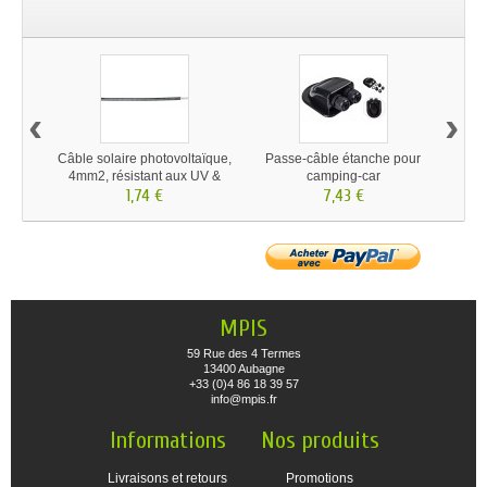
‹
›
Câble solaire photovoltaïque,
Passe-câble étanche pour
Rég
4mm2, résistant aux UV &
camping-car
S
intempéries
1,74 €
7,43 €
MPIS
59 Rue des 4 Termes
13400 Aubagne
+33 (0)4 86 18 39 57
info@mpis.fr
Informations
Nos produits
Livraisons et retours
Promotions