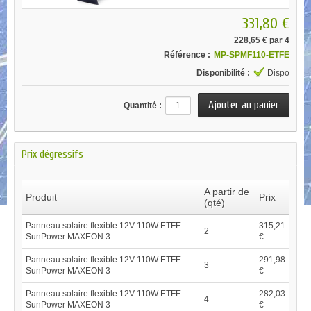
331,80 €
228,65 €
par 4
Référence :
MP-SPMF110-ETFE
Disponibilité :
Dispo
Quantité :
Prix dégressifs
A partir de
Produit
Prix
(qté)
Panneau solaire flexible 12V-110W ETFE
315,21
2
SunPower MAXEON 3
€
Panneau solaire flexible 12V-110W ETFE
291,98
3
SunPower MAXEON 3
€
Panneau solaire flexible 12V-110W ETFE
282,03
4
SunPower MAXEON 3
€