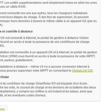
. Les unités supplémentaires sont simplement mises en série les unes
avec un câble RJ45.
eront connectés les uns aux autres, tous les chargeurs individuels
ont leurs étapes de charge. À des fins de supervision, ils peuvent
nvoyer leurs données à travers le même câble à un appareil GX (par ex.
X).
e et contrôle à distance
l GX est connecté à Internet, le portail de gestion à distance Victron
fournit un accès à toute la puissance de vos contrôleurs de charge
 RS.
tallation est connectée à un appareil GX et à Internet, le portail de gestion
Victron (VRM) vous fournit un accès à toute la puissance de votre MPPT,
t, partout, gratuitement ;
tallations à distance – même s'il n'y a aucune connexion Internet à
 vous pourrez superviser votre MPPT en connectant le
GlobalLink 520
.
tSolar
nt du contrôleur de charge SmartSolar RS est équipée d'un écran.
che les volts, le courant de charge et les tensions de la batterie des deux
iduellement, y compris les chiffres à cet instant et les totaux, ainsi que
nité, et les éventuels codes d'erreur.
res