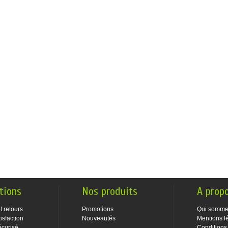
tions
Nos produits
A prop
t retours
Promotions
Qui somme
isfaction
Nouveautés
Mentions l
écurisé
Conditions