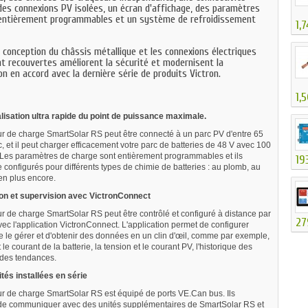
des connexions PV isolées, un écran d'affichage, des paramètres
entièrement programmables et un système de refroidissement
1,7
 conception du châssis métallique et les connexions électriques
t recouvertes améliorent la sécurité et modernisent la
n en accord avec la dernière série de produits Victron.
1,
lisation ultra rapide du point de puissance maximale.
ur de charge SmartSolar RS peut être connecté à un parc PV d'entre 65
, et il peut charger efficacement votre parc de batteries de 48 V avec 100
 Les paramètres de charge sont entièrement programmables et ils
19
 configurés pour différents types de chimie de batteries : au plomb, au
ien plus encore.
on et supervision avec VictronConnect
ur de charge SmartSolar RS peut être contrôlé et configuré à distance par
27
ec l'application VictronConnect. L'application permet de configurer
de le gérer et d'obtenir des données en un clin d'œil, comme par exemple,
t le courant de la batterie, la tension et le courant PV, l'historique des
des tendances.
ités installées en série
ur de charge SmartSolar RS est équipé de ports VE.Can bus. Ils
de communiquer avec des unités supplémentaires de SmartSolar RS et