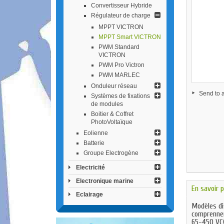
Convertisseur Hybride
Régulateur de charge
MPPT VICTRON
MPPT Smart VICTRON
PWM Standard
VICTRON
PWM Pro Victron
PWM MARLEC
Onduleur réseau
Send to a
Systèmes de fixations
de modules
Boitier & Coffret
PhotoVoltaïque
Eolienne
Batterie
Groupe Electrogène
Electricité
Electronique marine
En savoir p
Eclairage
Modèles dis
comprennen
65-450 VCC