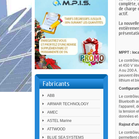
complète, 
de charge 
actif.
La nouvelle
entièremen
présentatio
MPPT : loca
Le contrôle
et 450 V Voc
A ou 200 A.
peuvent être
lithium et b
Fabricants
Configurati
ABB
Le contrôle
Bluetooth av
AIRMAR TECHNOLOGY
l'appareil, 
la tension e
AMEC
données et 
ASTEL Marine
Rajout d'un
ATTWOOD
Le contrôle
BLUE SEA SYSTEMS
permettent 