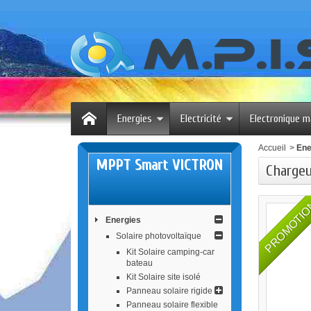
Energies
Electricité
Electronique m
Accueil
>
Ene
MPPT Smart VICTRON
Chargeu
PROMOTI
Energies
Solaire photovoltaïque
Kit Solaire camping-car
bateau
Kit Solaire site isolé
Panneau solaire rigide
Panneau solaire flexible