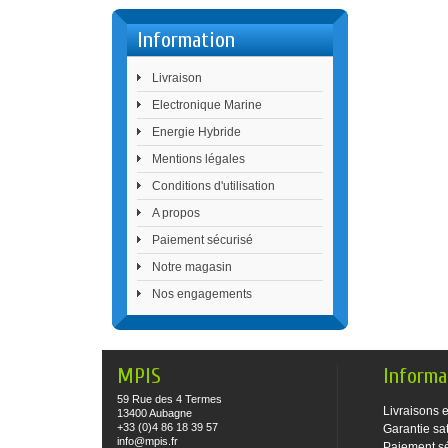
Information
Livraison
Electronique Marine
Energie Hybride
Mentions légales
Conditions d'utilisation
A propos
Paiement sécurisé
Notre magasin
Nos engagements
MPIS
Informa
59 Rue des 4 Termes
Livraisons e
13400 Aubagne
+33 (0)4 86 18 39 57
Garantie sat
info@mpis.fr
Paiement s