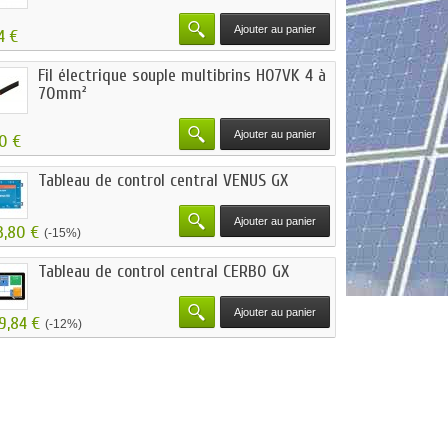
Ajouter au panier
4 €
Fil électrique souple multibrins H07VK 4 à
70mm²
Ajouter au panier
50 €
Tableau de control central VENUS GX
Ajouter au panier
3,80 €
(-15%)
Tableau de control central CERBO GX
Ajouter au panier
9,84 €
(-12%)