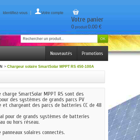
Identifiez-vous
Votre compte
Votre panier
0
0.00 €
produit
Nouveautés
Promotions
ON
>
Chargeur solaire SmartSolar MPPT RS 450-100A
de charge SmartSolar MPPT RS sont des
 pour des systèmes de grands parcs PV
e et chargeant des parcs de batteries CC de 48
éal pour de grands systèmes de batteries
au ou hors réseau.
 panneaux solaires connectés.