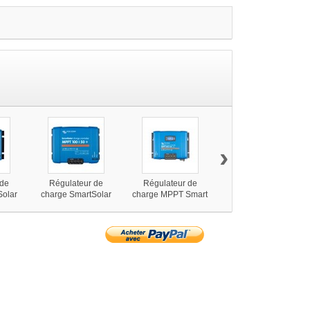
›
 de
Régulateur de
Régulateur de
Ecran LCD pour
Solar
charge SmartSolar
charge MPPT Smart
régulateur Mppt
30A,
MPPT 100V-50A,
250-60A
Smart Solar
rgy
Victron Energy