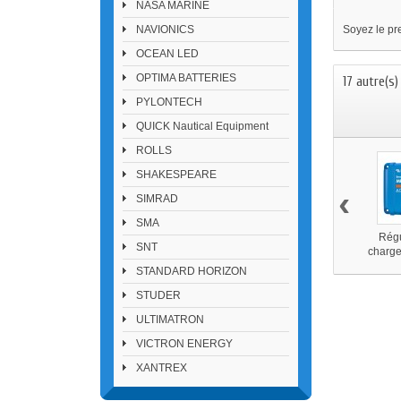
NASA MARINE
NAVIONICS
Soyez le pre
OCEAN LED
OPTIMA BATTERIES
17 autre(s
PYLONTECH
QUICK Nautical Equipment
ROLLS
SHAKESPEARE
‹
SIMRAD
SMA
Régu
SNT
charge
MPPT
STANDARD HORIZON
Vict
STUDER
ULTIMATRON
VICTRON ENERGY
XANTREX