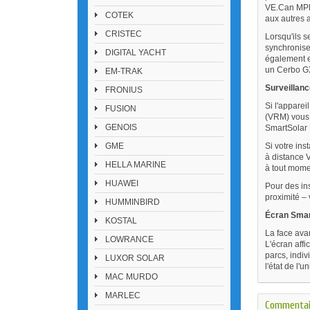
VE.Can MPPT
COTEK
aux autres 
CRISTEC
Lorsqu'ils s
synchroniser
DIGITAL YACHT
également e
un Cerbo G
EM-TRAK
Surveillanc
FRONIUS
Si l'apparei
FUSION
(VRM) vous 
GENOIS
SmartSolar
GME
Si votre ins
à distance 
HELLA MARINE
à tout momen
HUAWEI
Pour des ins
proximité –
HUMMINBIRD
Écran Smar
KOSTAL
La face ava
LOWRANCE
L'écran affi
parcs, indiv
LUXOR SOLAR
l'état de l'u
MAC MURDO
MARLEC
Commentai