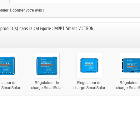
mier à donner votre avis !
) produit(s) dans la catégorie : MPPT Smart VICTRON
lateur de
Régulateur de
Régulateur de
Régulateur
 SmartSolar
charge SmartSolar
charge SmartSolar
charge Smart
 75V-10A,
MPPT 75V-15A,
MPPT 100V-20A,
MPPT 100V-
ron Energy
Victron Energy
Victron Energy
Victron Ene