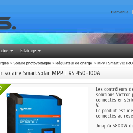
Bienvenue
arine
Eclairage
rgies
>
Solaire photovoltaïque
>
Régulateur de charge
>
MPPT Smart VICTR
r solaire SmartSolar MPPT RS 450-100A
ON
Les contrôleurs 
solutions Victron
connectés en séri
V.
Ce produit est id
connectés au rése
Jusqu'à 5800W de