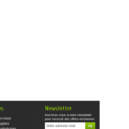
os
Newsletter
Inscrivez-vous à notre newsletter
s-nous
pour recevoir des offres exclusives
égales
 générales