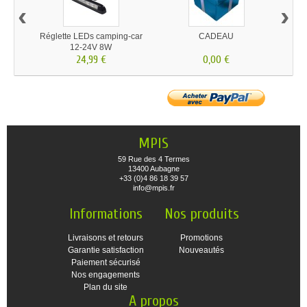
‹
›
Réglette LEDs camping-car
CADEAU
Cos
12-24V 8W
M10 
24,99 €
0,00 €
MPIS
59 Rue des 4 Termes
13400 Aubagne
+33 (0)4 86 18 39 57
info@mpis.fr
Informations
Nos produits
Livraisons et retours
Promotions
Garantie satisfaction
Nouveautés
Paiement sécurisé
Nos engagements
Plan du site
A propos