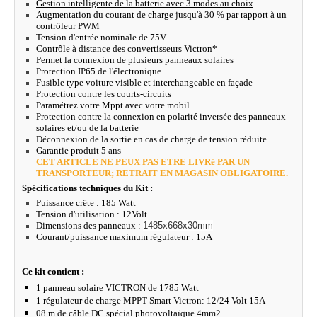
Gestion intelligente de la batterie avec 3 modes au choix
Augmentation du courant de charge jusqu'à 30 % par rapport à un
contrôleur PWM
Tension d'entrée nominale de 75V
Contrôle à distance des convertisseurs Victron*
Permet la connexion de plusieurs panneaux solaires
Protection IP65 de l'électronique
Fusible type voiture visible et interchangeable en façade
Protection contre les courts-circuits
Paramétrez votre Mppt avec votre mobil
Protection contre la connexion en polarité inversée des panneaux
solaires et/ou de la batterie
Déconnexion de la sortie en cas de charge de tension réduite
Garantie produit 5 ans
CET ARTICLE NE PEUX PAS ETRE LIVRé PAR UN
TRANSPORTEUR; RETRAIT EN MAGASIN OBLIGATOIRE.
Spécifications techniques du Kit :
Puissance crête : 185 Watt
Tension d'utilisation : 12Volt
Dimensions des panneaux :
1485x668x30mm
Courant/puissance maximum régulateur : 15A
Ce kit contient :
1 panneau solaire VICTRON de 1785 Watt
1 régulateur de charge MPPT Smart Victron: 12/24 Volt 15A
08 m de câble DC spécial photovoltaïque 4mm2