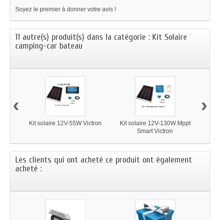
Soyez le premier à donner votre avis !
11 autre(s) produit(s) dans la catégorie : Kit Solaire
camping-car bateau
‹
›
Kit solaire 12V-55W Victron
Kit solaire 12V-130W Mppt
Kit s
Smart Victron
Les clients qui ont acheté ce produit ont également
acheté :