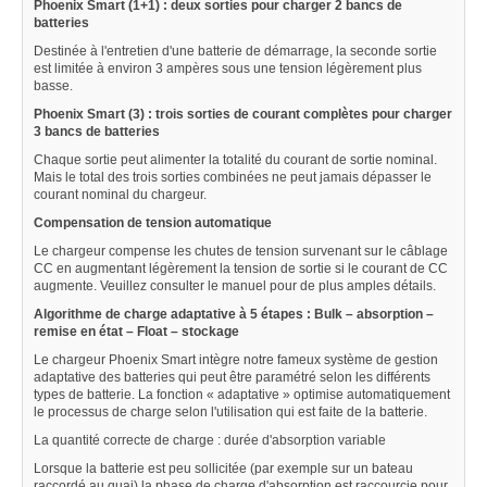
Phoenix Smart (1+1) : deux sorties pour charger 2 bancs de
batteries
Destinée à l'entretien d'une batterie de démarrage, la seconde sortie
est limitée à environ 3 ampères sous une tension légèrement plus
basse.
Phoenix Smart (3) : trois sorties de courant complètes pour charger
3 bancs de batteries
Chaque sortie peut alimenter la totalité du courant de sortie nominal.
Mais le total des trois sorties combinées ne peut jamais dépasser le
courant nominal du chargeur.
Compensation de tension automatique
Le chargeur compense les chutes de tension survenant sur le câblage
CC en augmentant légèrement la tension de sortie si le courant de CC
augmente. Veuillez consulter le manuel pour de plus amples détails.
Algorithme de charge adaptative à 5 étapes : Bulk – absorption –
remise en état – Float – stockage
Le chargeur Phoenix Smart intègre notre fameux système de gestion
adaptative des batteries qui peut être paramétré selon les différents
types de batterie. La fonction « adaptative » optimise automatiquement
le processus de charge selon l'utilisation qui est faite de la batterie.
La quantité correcte de charge : durée d'absorption variable
Lorsque la batterie est peu sollicitée (par exemple sur un bateau
raccordé au quai) la phase de charge d'absorption est raccourcie pour