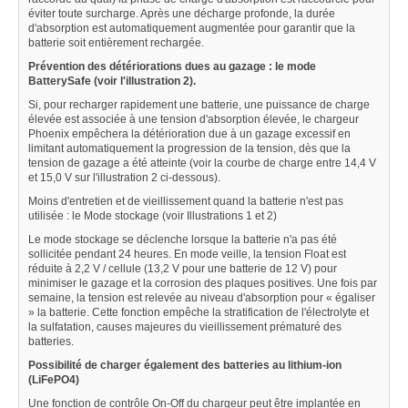
éviter toute surcharge. Après une décharge profonde, la durée
d'absorption est automatiquement augmentée pour garantir que la
batterie soit entièrement rechargée.
Prévention des détériorations dues au gazage : le mode
BatterySafe (voir l'illustration 2).
Si, pour recharger rapidement une batterie, une puissance de charge
élevée est associée à une tension d'absorption élevée, le chargeur
Phoenix empêchera la détérioration due à un gazage excessif en
limitant automatiquement la progression de la tension, dès que la
tension de gazage a été atteinte (voir la courbe de charge entre 14,4 V
et 15,0 V sur l'illustration 2 ci-dessous).
Moins d'entretien et de vieillissement quand la batterie n'est pas
utilisée : le Mode stockage (voir Illustrations 1 et 2)
Le mode stockage se déclenche lorsque la batterie n'a pas été
sollicitée pendant 24 heures. En mode veille, la tension Float est
réduite à 2,2 V / cellule (13,2 V pour une batterie de 12 V) pour
minimiser le gazage et la corrosion des plaques positives. Une fois par
semaine, la tension est relevée au niveau d'absorption pour « égaliser
» la batterie. Cette fonction empêche la stratification de l'électrolyte et
la sulfatation, causes majeures du vieillissement prématuré des
batteries.
Possibilité de charger également des batteries au lithium-ion
(LiFePO4)
Une fonction de contrôle On-Off du chargeur peut être implantée en