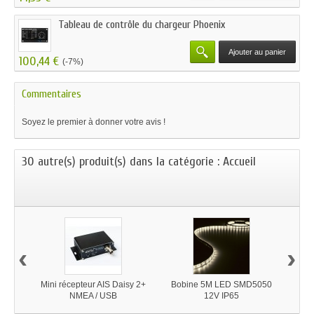
Tableau de contrôle du chargeur Phoenix
Ajouter au panier
100,44 €
(-7%)
Commentaires
Soyez le premier à donner votre avis !
30 autre(s) produit(s) dans la catégorie : Accueil
‹
›
Mini récepteur AIS Daisy 2+
Bobine 5M LED SMD5050
Bob
NMEA / USB
12V IP65