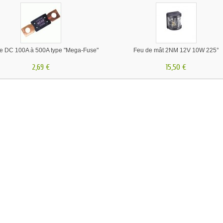
le DC 100A à 500A type "Mega-Fuse"
Feu de mât 2NM 12V 10W 225°
2,69 €
15,50 €