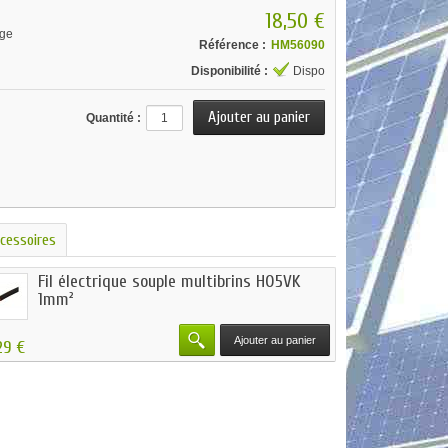
18,50 €
ge
Référence :
HM56090
Disponibilité :
Dispo
Quantité :
cessoires
Fil électrique souple multibrins H05VK
1mm²
Ajouter au panier
29 €