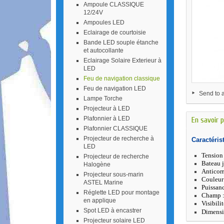
Ampoule CLASSIQUE
12/24V
Ampoules LED
Eclairage de courtoisie
Bande LED souple étanche
et autocollante
Eclairage Solaire Exterieur à
LED
Feu de navigation classique
Feu de navigation LED
Send to a
Lampe Torche
Projecteur à LED
Plafonnier à LED
En savoir p
Plafonnier CLASSIQUE
Projecteur de recherche à
Caractéris
LED
Tension
Projecteur de recherche
Bateau 
Halogène
Anticorr
Projecteur sous-marin
Couleur 
ASTEL Marine
Puissan
Réglette LED pour montage
Champ :
en applique
Visibili
Spot LED à encastrer
Dimens
Projecteur solaire LED