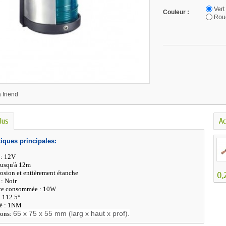
Vert
Couleur :
Rou
 friend
lus
Ac
tiques principales:
 : 12V
jusqu'à 12m
osion et entièrement étanche
0,
: Noir
ce consommée : 10W
 112.5°
té : 1NM
65 x 75 x 55 mm (larg x haut x prof).
ions: