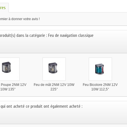
res
mier à donner votre avis !
produit(s) dans la catégorie : Feu de navigation classique
e Poupe 2NM 12V
Feu de mât 2NM 12V 10W
Feu Bicolore 2NM 12V
10W 135°
225°
10W 112,5°
s qui ont acheté ce produit ont également acheté :