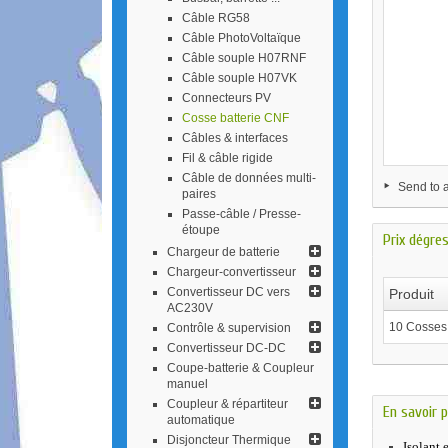
Câble RG58
Câble PhotoVoltaïque
Câble souple H07RNF
Câble souple H07VK
Connecteurs PV
Cosse batterie CNF
Câbles & interfaces
Fil & câble rigide
Câble de données multi-
Send to a
paires
Passe-câble / Presse-
étoupe
Prix dégre
Chargeur de batterie
Chargeur-conv​ertisseur
Convertisseur DC vers
Produit
AC230V
10 Cosses 
Contrôle & supervision
Convertisseur DC-DC
Coupe-batterie & Coupleur
manuel
Coupleur & répa​rtiteur
En savoir p
automatique
Disjoncteur Thermique
Isolant 