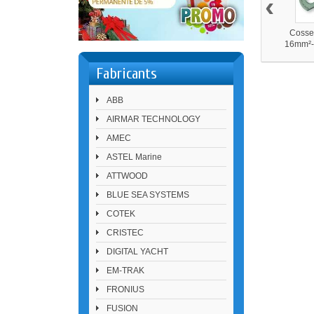
‹
Cosses
16mm²-
étamé
Fabricants
ABB
AIRMAR TECHNOLOGY
AMEC
ASTEL Marine
ATTWOOD
BLUE SEA SYSTEMS
COTEK
CRISTEC
DIGITAL YACHT
EM-TRAK
FRONIUS
FUSION