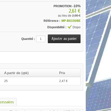
-10%
PROMOTION
2,61 €
au lieu de
2,90 €
Référence :
MP-B6330/8E
Disponibilité :
Dispo
Quantité :
A partir de (qté)
Prix
25
2,47 €
cessoires