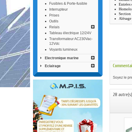
Fusibles & Porte-fusible
Entrées 
Homolo
Interrupteur
Section 
Prises
Alésage
Outils
Relais
Tableau électrique 12/24V
Transformateur AC230Vac-
12Vdc
Voyants lumineux
Electronique marine
Commentai
Eclairage
Soyez le pre
28 autre(s)