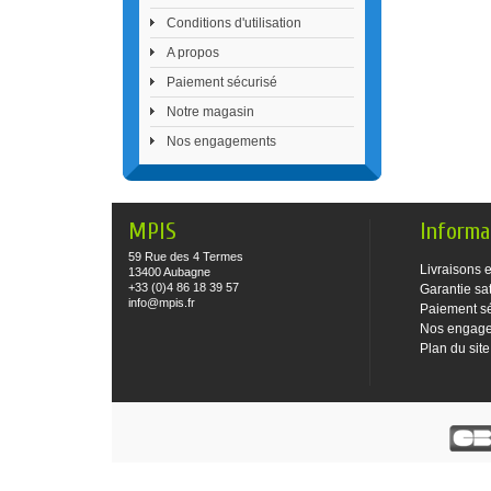
Conditions d'utilisation
A propos
Paiement sécurisé
Notre magasin
Nos engagements
MPIS
Informa
59 Rue des 4 Termes
Livraisons e
13400 Aubagne
+33 (0)4 86 18 39 57
Garantie sat
info@mpis.fr
Paiement s
Nos engag
Plan du site