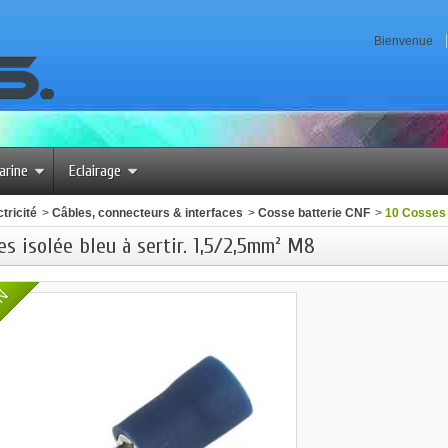
Bienvenue
arine
Eclairage
tricité
>
Câbles, connecteurs & interfaces
>
Cosse batterie CNF
>
10 Cosses i
es isolée bleu à sertir. 1,5/2,5mm² M8
ON