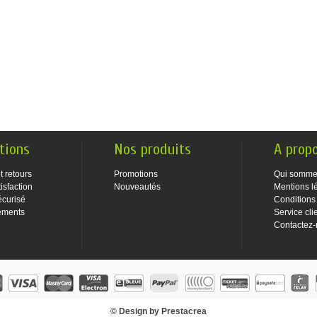
tions
Nos produits
A prop
t retours
Promotions
Qui somme
isfaction
Nouveautés
Mentions l
écurisé
Conditions
ements
Service cli
Contactez
© Design by Prestacrea