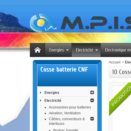
Energies
Electricité
Electronique m
Accueil
>
Elec
Cosse batterie CNF
10 Coss
PROMOTI
Energies
Electricité
Accessoires pour batteries
Aération, Ventilation
Câbles, connecteurs &
interfaces
Busbar, barrette ...