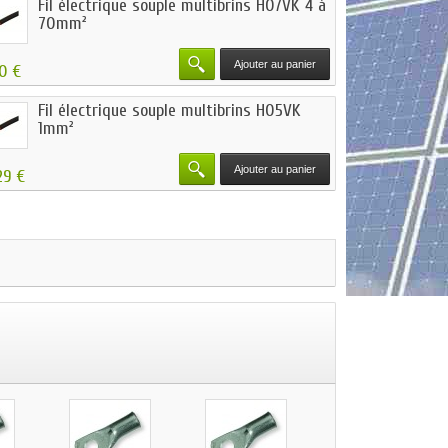
Fil électrique souple multibrins H07VK 4 à
70mm²
Ajouter au panier
50 €
Fil électrique souple multibrins H05VK
1mm²
Ajouter au panier
29 €