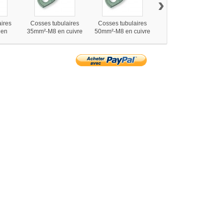
›
ires
Cosses tubulaires
Cosses tubulaires
Cosses tubulaires
 en
35mm²-M8 en cuivre
50mm²-M8 en cuivre
35mm²-M10 en
sertir
étamé à sertir ou
étamé à sertir ou
cuivre étamé à sertir
r
souder
souder
ou souder