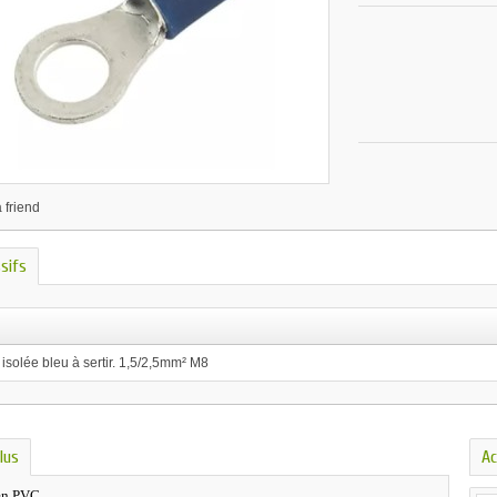
 friend
ssifs
isolée bleu à sertir. 1,5/2,5mm² M8
lus
Ac
en PVC.