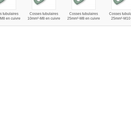
 tubulaires
Cosses tubulaires
Cosses tubulaires
Cosses tubula
M8 en cuivre
10mm²-M8 en cuivre
25mm²-M8 en cuivre
25mm²-M10
 à sertir ou
étamé à sertir ou
étamé à sertir ou
cuivre étamé à 
souder
souder
souder
ou soude