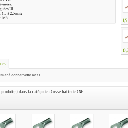
évasées.
guées UL.
: 1,5 à 2,5mm2
 : M8
1,
0,
res
mier à donner votre avis !
 produit(s) dans la catégorie : Cosse batterie CNF