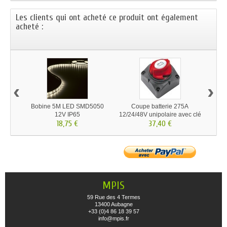
Les clients qui ont acheté ce produit ont également
acheté :
‹
›
Bobine 5M LED SMD5050
Coupe batterie 275A
Cos
12V IP65
12/24/48V unipolaire avec clé
M10 
18,75 €
37,40 €
MPIS
59 Rue des 4 Termes
13400 Aubagne
+33 (0)4 86 18 39 57
info@mpis.fr