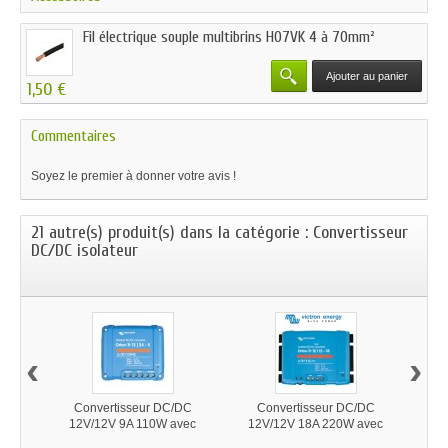
Fil électrique souple multibrins H07VK 4 à 70mm²
Ajouter au panier
1,50 €
Commentaires
Soyez le premier à donner votre avis !
21 autre(s) produit(s) dans la catégorie : Convertisseur
DC/DC isolateur
‹
›
Convertisseur DC/DC
Convertisseur DC/DC
Conv
12V/12V 9A 110W avec
12V/12V 18A 220W avec
24
isolation galvanique
isolation galvanique