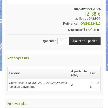
-15%
PROMOTION
121,38 €
au lieu de
142,80 €
Référence :
ORI241224110
Disponibilité :
Dispo
Quantité :
Prix dégressifs
A partir de
Produit
Prix
(qté)
Convertisseur DC/DC 24/12 20A 240W avec
121,38
2
isolation galvanique
€
En savoir plus