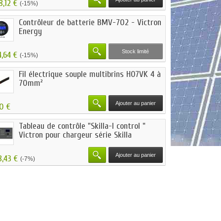
8,12 €
(-15%)
Contrôleur de batterie BMV-702 - Victron
Energy
Stock limité
4,64 €
(-15%)
Fil électrique souple multibrins H07VK 4 à
70mm²
Ajouter au panier
50 €
Tableau de contrôle "Skilla-I control "
Victron pour chargeur série Skilla
Ajouter au panier
8,43 €
(-7%)