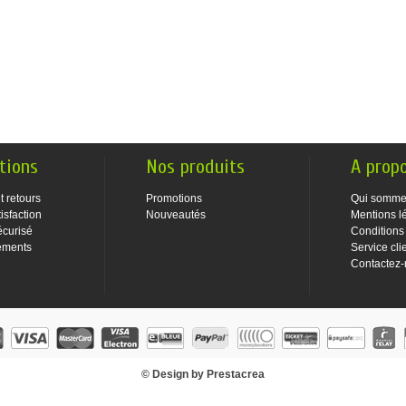
tions
Nos produits
A prop
t retours
Promotions
Qui somme
isfaction
Nouveautés
Mentions l
écurisé
Conditions
ements
Service cli
Contactez
© Design by Prestacrea