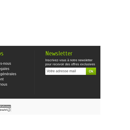
os
Newsletter
Inscrivez-vous à notre newsletter
s-nous
pour recevoir des offres exclusives
égales
 générales
ent
-nous