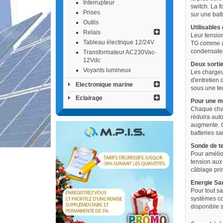
Interrupteur
switch. La f
Prises
sur une bat
Outils
Utilisable
Relais
Leur tension
Tableau électrique 12/24V
TG comme ali
condensate
Transformateur AC230Vac-
12Vdc
Deux sorti
Voyants lumineux
Les chargeu
d'entretien 
Electronique marine
sous une te
Eclairage
Pour une me
Chaque char
réduira aut
augmente. C
batteries sa
Sonde de te
Pour amélior
tension aux
câblage prin
Energie San
Pour tout sa
systèmes co
disponible 