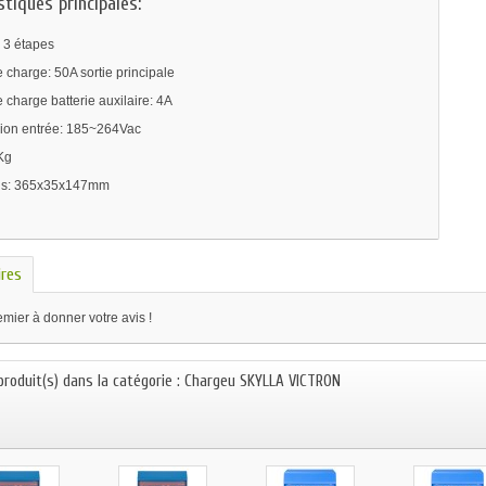
stiques principales:
 3 étapes
 charge: 50A sortie principale
 charge batterie auxilaire: 4A
sion entrée: 185~264Vac
Kg
ns: 365x35x147mm
res
mier à donner votre avis !
produit(s) dans la catégorie : Chargeu SKYLLA VICTRON