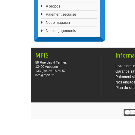
A propos
Paiement sécurisé
Notre magasin
Nos engagements
MPIS
Informa
59 Rue des 4 Termes
Livraisons e
13400 Aubagne
+33 (0)4 86 18 39 57
Garantie sat
info@mpis.fr
Paiement s
Nos engag
Plan du site