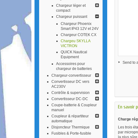
Chargeur léger et
compact
Chargeur puissant
Chargeur Phoenix
Smart IP43 12V et 24V
Chargeur COTEK CX
Chargeu SKYLLA
VICTRON
QUICK Nautical
Equipment
Send to a
Accessoires pour
chargeur de batteries
Chargeur-conv​ertisseur
Convertisseur DC vers
AC230V
Contrôle & supervision
Convertisseur DC-DC
Coupe-batterie & Coupleur
En savoir p
manuel
Coupleur & répa​rtiteur
Charge rég
automatique
Disjoncteur Thermique
Les trois é
par micropr
Fusibles & Porte-fusible
la plus sûre