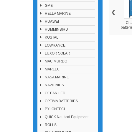
GME
‹
HELLA MARINE
HUAWEI
Cha
batter
HUMMINBIRD
24V-8
KOSTAL
LOWRANCE
LUXOR SOLAR
MAC MURDO
MARLEC
NASA MARINE
NAVIONICS
OCEAN LED
OPTIMA BATTERIES
PYLONTECH
QUICK Nautical Equipment
ROLLS