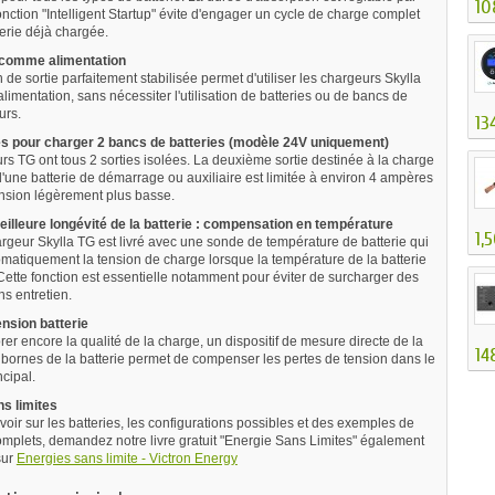
10
onction "Intelligent Startup" évite d'engager un cycle de charge complet
terie déjà chargée.
s comme alimentation
 de sortie parfaitement stabilisée permet d'utiliser les chargeurs Skylla
mentation, sans nécessiter l'utilisation de batteries ou de bancs de
urs.
13
es pour charger 2 bancs de batteries (modèle 24V uniquement)
rs TG ont tous 2 sorties isolées. La deuxième sortie destinée à la charge
d'une batterie de démarrage ou auxiliaire est limitée à environ 4 ampères
nsion légèrement plus basse.
illeure longévité de la batterie : compensation en température
1,
geur Skylla TG est livré avec une sonde de température de batterie qui
omatiquement la tension de charge lorsque la température de la batterie
ette fonction est essentielle notamment pour éviter de surcharger des
ns entretien.
nsion batterie
er encore la qualité de la charge, un dispositif de mesure directe de la
14
 bornes de la batterie permet de compenser les pertes de tension dans le
cipal.
s limites
voir sur les batteries, les configurations possibles et des exemples de
mplets, demandez notre livre gratuit "Energie Sans Limites" également
sur
Energies sans limite - Victron Energy