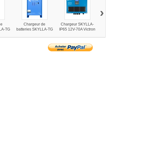
›
de
Chargeur de
Chargeur SKYLLA-
Chargeur SKYLLA-
LLA-TG
batteries SKYLLA-TG
IP65 12V-70A Victron
IP65 24V-35A Victron
ron
24V-100A Victron
Energy
Energy
Energy