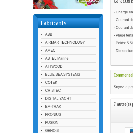
Caractéri
- Charge en
- Courant de
Fabricants
- Courant de
ABB
- Plage ten
AIRMAR TECHNOLOGY
- Poids: 5.5
AMEC
- Dimensio
ASTEL Marine
ATTWOOD
BLUE SEA SYSTEMS
Commentai
COTEK
Soyez le pre
CRISTEC
DIGITAL YACHT
7 autre(s) 
EM-TRAK
FRONIUS
FUSION
GENOIS