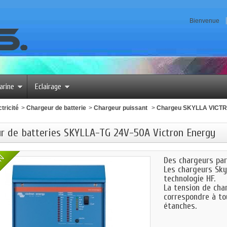
Bienvenue
arine
Eclairage
tricité
>
Chargeur de batterie
>
Chargeur puissant
>
Chargeu SKYLLA VICT
r de batteries SKYLLA-TG 24V-50A Victron Energy
ON
Des chargeurs par
Les chargeurs Sky
technologie HF.
La tension de cha
correspondre à to
étanches.