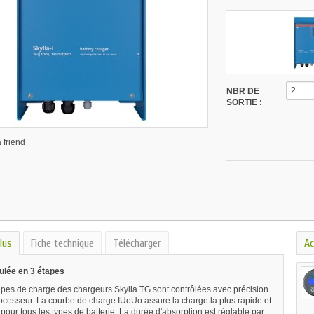
2
NBR DE
SORTIE :
 friend
lus
Fiche technique
Télécharger
Ac
ulée en 3 étapes
tapes de charge des chargeurs Skylla TG sont contrôlées avec précision
ocesseur. La courbe de charge IUoUo assure la charge la plus rapide et
 pour tous les types de batterie. La durée d'absorption est réglable par