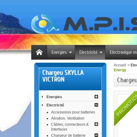
Energies
Electricité
Electronique m
Accueil
>
Elec
Energy
Chargeu SKYLLA
VICTRON
Chargeu
PROMOTI
Energies
Electricité
Accessoires pour batteries
Aération, Ventilation
Câbles, connecteurs &
interfaces
Chargeur de batterie