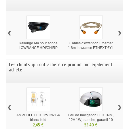
‹
›
Rallonge 6m pour sonde
Cables d'extention Ethernet
Cabl
LOWRANCE HDI/CHIRP
1.8m Lowrance ETHEXT-6YL
4.5
prises bleues
Les clients qui ont acheté ce produit ont également
acheté :
‹
›
AMPOULE LED 12V 2W G4
Feu de navigation LED 1NM,
AMP
blanc froid
12V 1W, etanche, garanti 10
2,45 €
53,40 €
ans