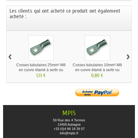
Les clients qui ont acheté ce produit ont également
acheté :
‹
›
Cosses tubulaires 25mm²-M8
Cosses tubulaires 10mm²-M8
Born
en cuivre étamé à sertir ou
en cuivre étamé à sertir ou
souder
1,13 €
0,80 €
souder
MPIS
59 Rue des 4 Termes
13400 Aubagne
+33 (0)4 86 18 39 57
info@mpis.fr