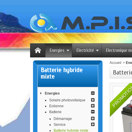
Energies
Electricité
Electronique m
Accueil
>
Ene
Batterie hybride
Batter
mixte
PROMOTI
Energies
Solaire photovoltaïque
Eolienne
Batterie
Démarrage
Service
Batterie hybride mixte