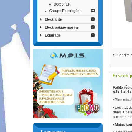
BOOSTER
Groupe Electrogène
Electricité
Electronique marine
Eclairage
Send to a
En savoir p
Faible rési
très élevée
• Bien adap
• Les plaque
dans la cell
aux batteri
•
Moins sens