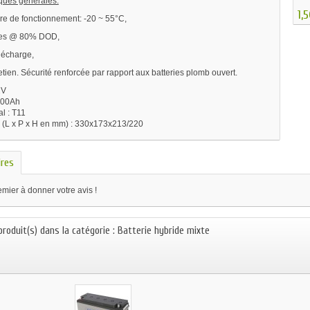
iques générales:
1,
re de fonctionnement: -20 ~ 55°C,
les @ 80% DOD,
décharge,
etien. Sécurité renforcée par rapport aux batteries plomb ouvert.
2V
100Ah
l : T11
(L x P x H en mm) : 330x173x213/220
res
mier à donner votre avis !
produit(s) dans la catégorie : Batterie hybride mixte