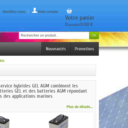
Identifiez-vous
Votre compte
Votre panier
0
0.00 €
produit
Nouveautés
Promotions
0Ah
service hybrides GEL AGM combinent les
tteries GEL et des batteries AGM répondant
es des applications marines
Plus de détails...