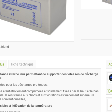
 friend
lus
Fiche technique
Ac
stance interne leur permettant de supporter des vitesses de décharge
s
,
tées pour les décharges profondes,
13
s étant étroitement comprimées et solidement fixées par le haut et le bas
ule, la résistance aux chocs et aux vibrations est nettement supérieure
es conventionnelles,
ibles à l’élévation de la température