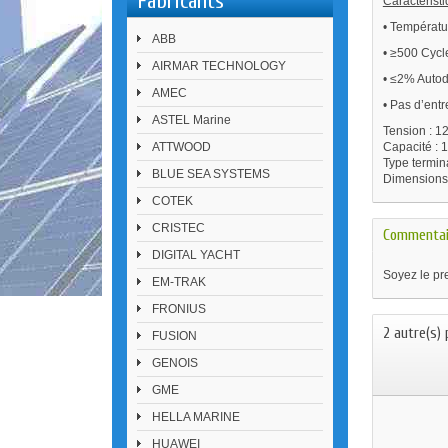
Fabricants
Caractérist
• Températu
ABB
• ≥500 Cyc
AIRMAR TECHNOLOGY
• ≤2% Auto
AMEC
• Pas d’entr
ASTEL Marine
Tension : 1
ATTWOOD
Capacité : 
Type termina
BLUE SEA SYSTEMS
Dimensions 
COTEK
CRISTEC
Commentai
DIGITAL YACHT
Soyez le pre
EM-TRAK
FRONIUS
2 autre(s) 
FUSION
GENOIS
GME
HELLA MARINE
HUAWEI