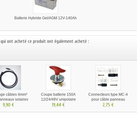
Batterie Hybride Gel/AGM 12V-140Ah
s qui ont acheté ce produit ont également acheté :
nge câbles 4mm²
Coupe batterie 150A
Connecteurs type MC-4
anneaux solaires
12/24/48V unipolaire
pour câble panneau
otovoltaïques
9,90 €
19,44 €
solaire .
2,75 €