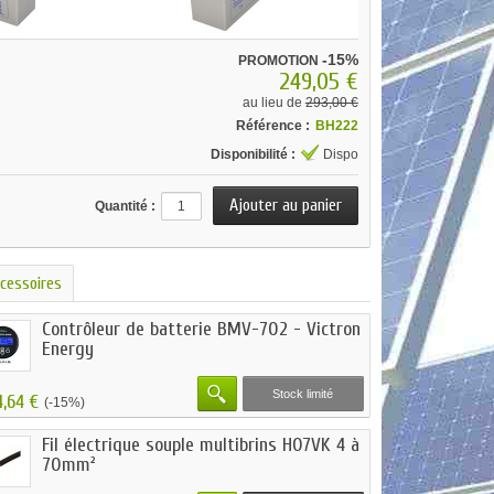
-15%
PROMOTION
249,05 €
au lieu de
293,00 €
Référence :
BH222
Disponibilité :
Dispo
Quantité :
cessoires
Contrôleur de batterie BMV-702 - Victron
Energy
Stock limité
4,64 €
(-15%)
Fil électrique souple multibrins H07VK 4 à
70mm²