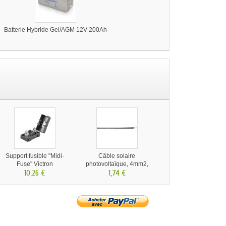
Batterie Hybride Gel/AGM 12V-200Ah
Support fusible "Midi-
Câble solaire
Fuse" Victron
photovoltaïque, 4mm2,
10,26 €
résistant aux UV &
1,74 €
intempéries