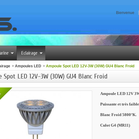
Bienvenue
arine
Eclairage
airage
>
Ampoules LED
>
Ampoule Spot LED 12V-3W (30W) GU4 Blanc Froid
 Spot LED 12V-3W (30W) GU4 Blanc Froid
E
Ampoule LED 12V 3W 
Puissante et très fai
Blanc Froid 5800°K.
Culot G4 (MR11)