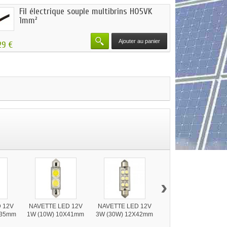
Fil électrique souple multibrins H05VK
1mm²
Ajouter au panier
29 €
›
 12V
NAVETTE LED 12V
NAVETTE LED 12V
Ampoule Spot LED
X35mm
1W (10W) 10X41mm
3W (30W) 12X42mm
12V-3W (30W) GU
5.3 Blanc Chaud