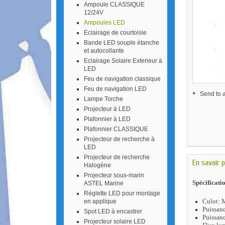
Ampoule CLASSIQUE
12/24V
Ampoules LED
Eclairage de courtoisie
Bande LED souple étanche
et autocollante
Eclairage Solaire Exterieur à
LED
Feu de navigation classique
Feu de navigation LED
Send to a
Lampe Torche
Projecteur à LED
Plafonnier à LED
Plafonnier CLASSIQUE
Projecteur de recherche à
LED
Projecteur de recherche
En savoir p
Halogène
Projecteur sous-marin
Spécificati
ASTEL Marine
Réglette LED pour montage
Culot:
en applique
Puissan
Spot LED à encastrer
Puissan
Projecteur solaire LED