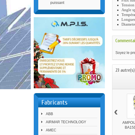
Flux lu
puissant
Tension
Angle sp
Tempéra
Longue
Diametr
Commentai
Soyez le pre
23 autre(s)
Fabricants
‹
ABB
AIRMAR TECHNOLOGY
AMPOU
BA15
AMEC