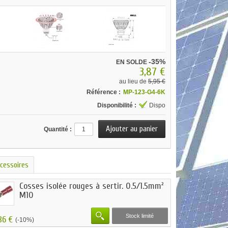
-35%
EN SOLDE
3,87 €
au lieu de
5,95 €
Référence :
MP-123-G4-6K
Disponibilité :
Dispo
Quantité :
cessoires
Cosses isolée rouges à sertir. 0.5/1.5mm²
M10
Stock limité
86 €
(-10%)