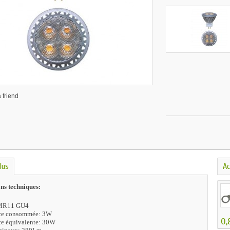
 friend
lus
Ac
ons techniques:
 MR11 GU4
ce consommée: 3W
0,
ce équivalente: 30W