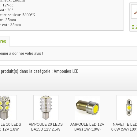
mineux: 280Lm
 : 12Vdc
ot : 30°
ture couleur: 5800°K
ur : 35mm
e ext.: 35mm
0,
res
mier à donner votre avis !
 produit(s) dans la catégorie : Ampoules LED
LE 10 LEDS
AMPOULE 20 LEDS
AMPOULE LED 12V
NAVETTE LED
D 12V 1.8W
BA15D 12V 2.5W
BA9s 1W (10W)
0.6W (5W) 10
(20W)
(25W)