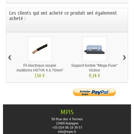
Les clients qui ont acheté ce produit ont également
acheté :
‹
›
Fil électrique souple
Support fusible "Mega-Fuse"
Coupl
multibrins H07VK 4 à 70mm²
Victron
1,50 €
11,34 €
MPIS
59 Rue des 4 Termes
13400 Aubagne
+33 (0)4 86 18 39 57
info@mpis.fr