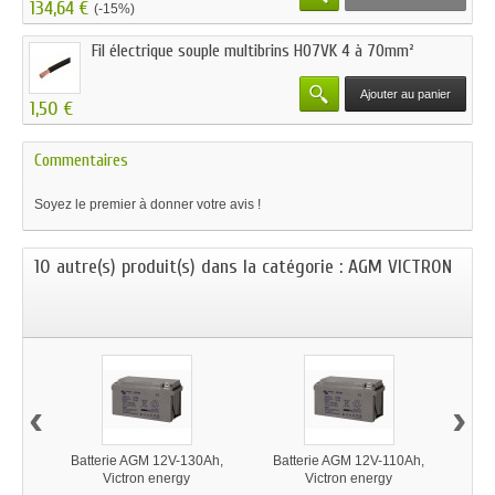
134,64 €
(-15%)
Fil électrique souple multibrins H07VK 4 à 70mm²
Ajouter au panier
1,50 €
Commentaires
Soyez le premier à donner votre avis !
10 autre(s) produit(s) dans la catégorie : AGM VICTRON
‹
›
Batterie AGM 12V-130Ah,
Batterie AGM 12V-110Ah,
Ba
Victron energy
Victron energy