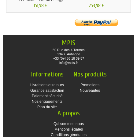
712 Smart - Victron Energy
Smar
151,98 €
253,98 €
MPIS
59 Rue des 4 Termes
13400 Aubagne
+33 (0)4 86 18 39 57
info@mpis.fr
Informations
Nos produits
Livraisons et retours
Promotions
Garantie satisfaction
Nouveautés
Paiement sécurisé
Nos engagements
Plan du site
A propos
Qui sommes-nous
Mentions légales
Conditions générales