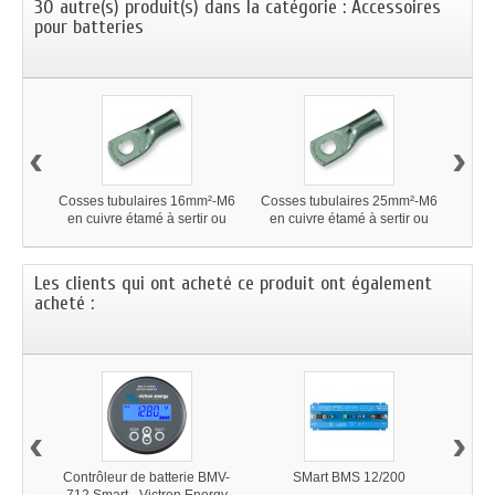
30 autre(s) produit(s) dans la catégorie : Accessoires
pour batteries
‹
›
Cosses tubulaires 16mm²-M6
Cosses tubulaires 25mm²-M6
Co
en cuivre étamé à sertir ou
en cuivre étamé à sertir ou
souder
souder
Les clients qui ont acheté ce produit ont également
acheté :
‹
›
Contrôleur de batterie BMV-
SMart BMS 12/200
R