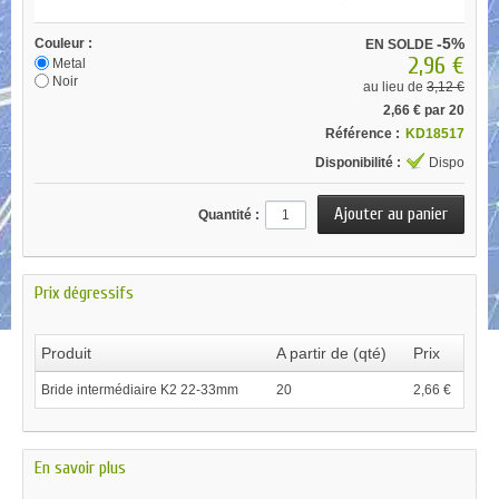
-5%
Couleur :
EN SOLDE
2,96 €
Metal
Noir
au lieu de
3,12 €
2,66 €
par 20
Référence :
KD18517
Disponibilité :
Dispo
Quantité :
Prix dégressifs
Produit
A partir de (qté)
Prix
Bride intermédiaire K2 22-33mm
20
2,66 €
En savoir plus