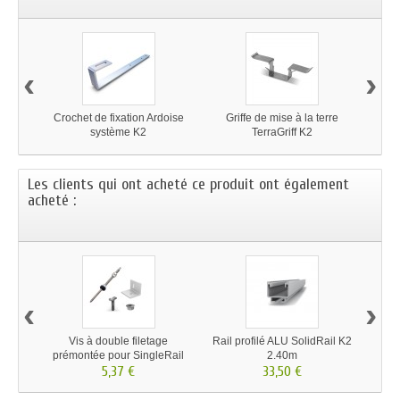
‹
›
Crochet de fixation Ardoise
Griffe de mise à la terre
système K2
TerraGriff K2
Les clients qui ont acheté ce produit ont également
acheté :
‹
›
Vis à double filetage
Rail profilé ALU SolidRail K2
Kit 
prémontée pour SingleRail
2.40m
5,37 €
K2
33,50 €