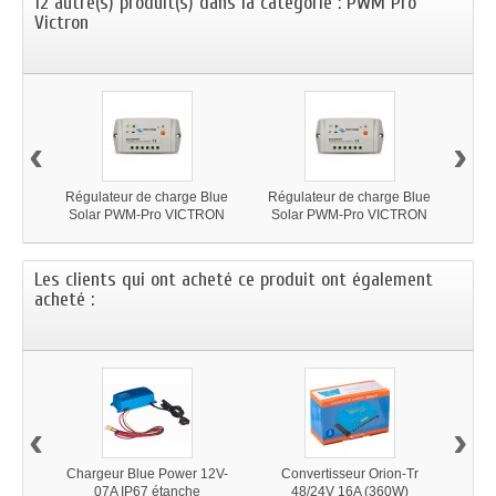
12 autre(s) produit(s) dans la catégorie : PWM Pro
Victron
‹
›
Régulateur de charge Blue
Régulateur de charge Blue
Rég
Solar PWM-Pro VICTRON
Solar PWM-Pro VICTRON
So
12/24V-10A
12/24V-20A
Les clients qui ont acheté ce produit ont également
acheté :
‹
›
Chargeur Blue Power 12V-
Convertisseur Orion-Tr
M
07A IP67 étanche
48/24V 16A (360W)
500V