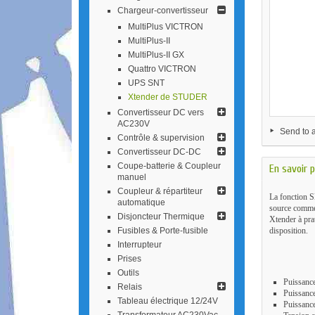
Chargeur-conv​ertisseur
MultiPlus VICTRON
MultiPlus-II
MultiPlus-II GX
Quattro VICTRON
UPS SNT
Xtender de STUDER
Convertisseur DC vers
AC230V
Send to a
Contrôle & supervision
Convertisseur DC-DC
Coupe-batterie & Coupleur
En savoir p
manuel
Coupleur & répa​rtiteur
La fonction 
automatique
source comme 
Disjoncteur Thermique
Xtender à pra
Fusibles & Porte-fusible
disposition.
Interrupteur
Prises
Outils
Puissanc
Relais
Puissanc
Tableau électrique 12/24V
Puissance