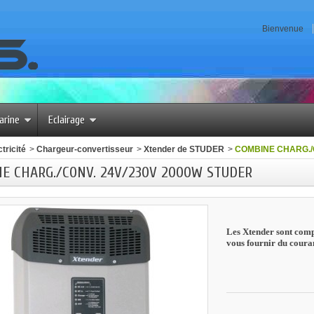
Bienvenue
arine
Eclairage
tricité
>
Chargeur-conv​ertisseur
>
Xtender de STUDER
>
COMBINE CHARG./
E CHARG./CONV. 24V/230V 2000W STUDER
Les Xtender sont comp
vous fournir du coura