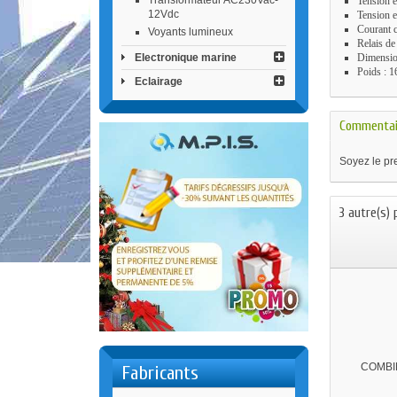
Transformateur AC230Vac-
Tension e
12Vdc
Tension e
Courant c
Voyants lumineux
Relais d
Electronique marine
Dimensi
Poids : 1
Eclairage
Commentai
Soyez le pre
3 autre(s) 
COMBI
Fabricants