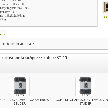
n entrée : 19 à 34V
n sortie : 230 Vac 50 Hz
harge réglable : 0 à 100A
e transfert 50A
77
ons : 133x322x466mm
6,2kg
res
mier à donner votre avis !
produit(s) dans la catégorie : Xtender de STUDER
NE CHARG./CONV. 12V/230V 1500W
COMBINE CHARG./CONV. 12V/230V 
STUDER
STUDER