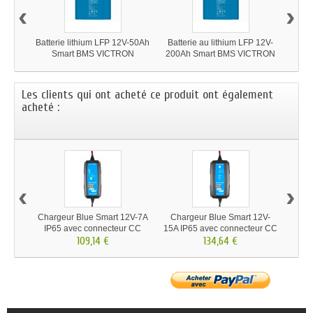
‹
›
Batterie lithium LFP 12V-50Ah
Batterie au lithium LFP 12V-
Batt
Smart BMS VICTRON
200Ah Smart BMS VICTRON
Sm
Les clients qui ont acheté ce produit ont également
acheté :
‹
›
Chargeur Blue Smart 12V-7A
Chargeur Blue Smart 12V-
R
IP65 avec connecteur CC
15A IP65 avec connecteur CC
Sma
109,14 €
134,64 €