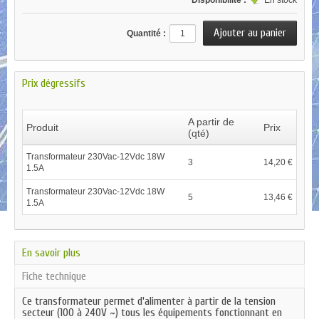
Disponibilité :
En stock
Quantité :
Prix dégressifs
A partir de
Produit
Prix
(qté)
Transformateur 230Vac-12Vdc 18W
3
14,20 €
1.5A
Transformateur 230Vac-12Vdc 18W
5
13,46 €
1.5A
En savoir plus
Fiche technique
Ce transformateur permet d'alimenter à partir de la tension
secteur (100 à 240V ~) tous les équipements fonctionnant en