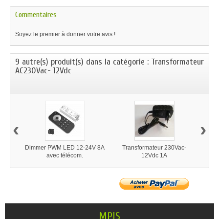
Commentaires
Soyez le premier à donner votre avis !
9 autre(s) produit(s) dans la catégorie : Transformateur
AC230Vac- 12Vdc
‹
›
Dimmer PWM LED 12-24V 8A
Transformateur 230Vac-
Tr
avec télécom.
12Vdc 1A
MPIS