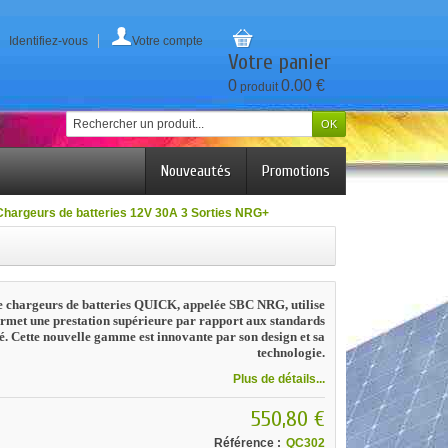
Identifiez-vous
Votre compte
Votre panier
0
0.00 €
produit
Nouveautés
Promotions
Chargeurs de batteries 12V 30A 3 Sorties NRG+
 chargeurs de batteries QUICK, appelée SBC NRG, utilise
ermet une
prestation supérieure par rapport aux standards
é
.
Cette nouvelle gamme est innovante par son design et sa
technologie.
Plus de détails...
550,80 €
Référence :
QC302