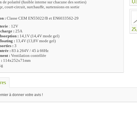
1,1
n de polarité (fusible interne sur chacune des sorties)
e, court-circuit, surchauffe, surtensions en sortie
on :
Classe CEM EN55022/B et EN6033562-29
terie
: 12V
25
charge :
25A
bsorption :
14,1V (14,4V mode gel)
loating :
13,4V (13,8V mode gel)
orties :
3
ntrée :
83 à 264V / 45 à 66Hz
ment :
Ventilation contrôlée
 :
114x252x71mm
kg
res
mier à donner votre avis !