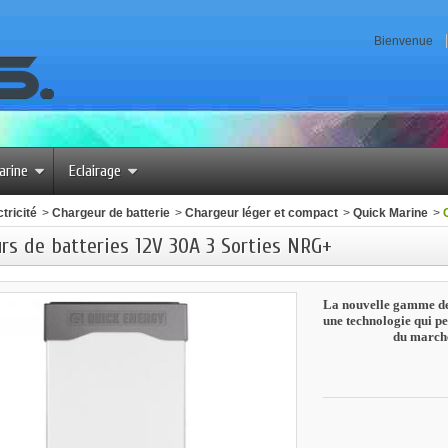
Bienvenue
arine
Eclairage
tricité
>
Chargeur de batterie
>
Chargeur léger et compact
>
Quick Marine
>
rs de batteries 12V 30A 3 Sorties NRG+
La nouvelle gamme de
une technologie qui p
du march