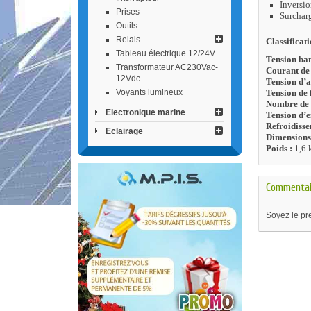
Inversio
Prises
Surcharg
Outils
Relais
Classificati
Tableau électrique 12/24V
Tension bat
Transformateur AC230Vac-
Courant de 
12Vdc
Tension d’a
Voyants lumineux
Tension de f
Nombre de s
Electronique marine
Tension d’e
Refroidisse
Eclairage
Dimensions
Poids :
1,6 
Commentai
Soyez le pre