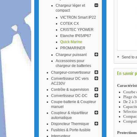
Chargeur léger et
compact
VICTRON Smart IP22
COTEK CX
CRISTEC YPOWER
Etanche IP65/IP67
Quick Marine
PROMARINER
Chargeur puissant
Send to a
Accessoires pour
chargeur de batteries
Chargeur-conv​ertisseur
En savoir p
Convertisseur DC vers
AC230V
Caractérist
Contrôle & supervision
Courbe 
Convertisseur DC-DC
Plage é
De 2 à 3
Coupe-batterie & Coupleur
Capacité
manuel
Sélectio
Coupleur & répa​rtiteur
Compact
automatique
Compatib
Disjoncteur Thermique
Fusibles & Porte-fusible
Protections
Interrupteur