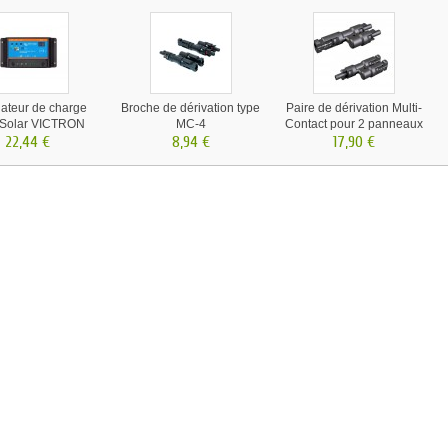
ateur de charge
Broche de dérivation type
Paire de dérivation Multi-
 Solar VICTRON
MC-4
Contact pour 2 panneaux
12/24V-10A
22,44 €
8,94 €
solaires
17,90 €