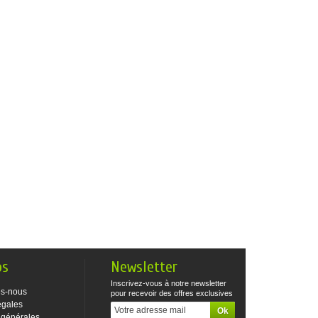
os
Newsletter
Inscrivez-vous à notre newsletter
s-nous
pour recevoir des offres exclusives
égales
 générales