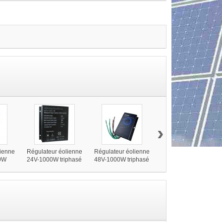
›
lienne
Régulateur éolienne
Régulateur éolienne
Régulateur éolienne
0W
24V-1000W triphasé
48V-1000W triphasé
48V-2000W triphasé
anche
IP67
IP67
IP67