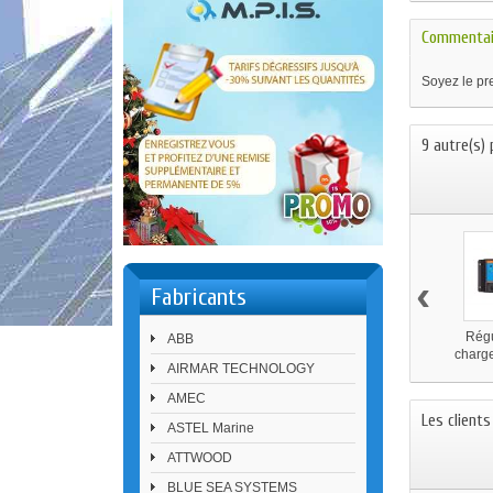
Commentai
Soyez le pre
9 autre(s)
‹
Fabricants
Régu
ABB
charge
AIRMAR TECHNOLOGY
VICTRO
AMEC
Les client
ASTEL Marine
ATTWOOD
BLUE SEA SYSTEMS