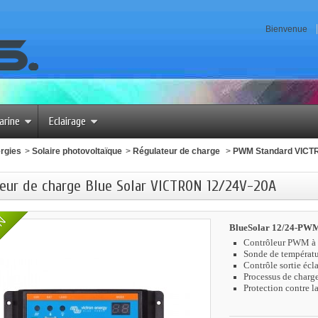
Bienvenue
arine
Eclairage
rgies
>
Solaire photovoltaïque
>
Régulateur de charge
>
PWM Standard VICT
eur de charge Blue Solar VICTRON 12/24V-20A
ON
BlueSolar 12/24-PW
Contrôleur PWM à c
Sonde de températu
Contrôle sortie éc
Processus de charge 
Protection contre la