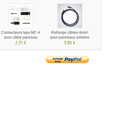
Connecteurs type MC-4
Rallonge câbles 4mm²
pour câble panneau
pour panneaux solaires
solaire .
2,75 €
photovoltaïques
9,90 €