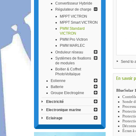
Convertisseur Hybride
Régulateur de charge
MPPT VICTRON
MPPT Smart VICTRON
PWM Standard
VICTRON
PWM Pro Victron
PWM MARLEC
Onduleur réseau
Systèmes de fixations
Send to a
de modules
Boitier & Coffret
PhotoVoltaïque
En savoir p
Eolienne
Batterie
BlueSolar
Groupe Electrogène
Contrôl
Sonde de
Electricité
Processu
Electronique marine
Protecti
Protecti
Eclairage
Protecti
Déconnex
Écran à 