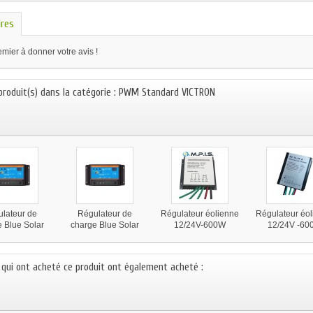
res
mier à donner votre avis !
 produit(s) dans la catégorie : PWM Standard VICTRON
lateur de
Régulateur de
Régulateur éolienne
Régulateur éo
 Blue Solar
charge Blue Solar
12/24V-600W
12/24V -60
N 12/24V-5A
VICTRON 12/24V-
triphasé et étanche
triphasé et ét
10A
s qui ont acheté ce produit ont également acheté :