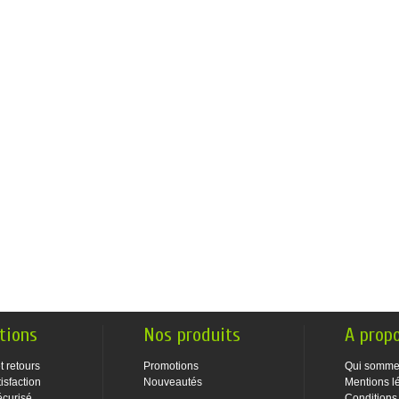
tions
Nos produits
A prop
t retours
Promotions
Qui somme
isfaction
Nouveautés
Mentions l
écurisé
Conditions