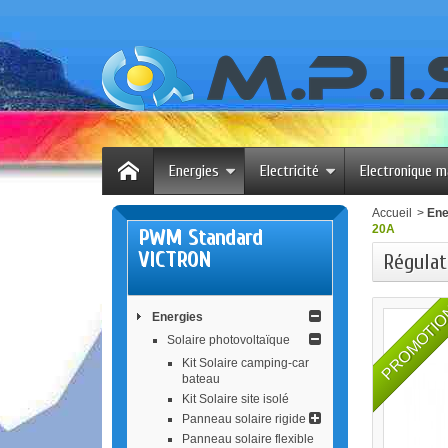
Energies
Electricité
Electronique m
Accueil
>
Ene
20A
PWM Standard
VICTRON
Régulat
PROMOTI
Energies
Solaire photovoltaïque
Kit Solaire camping-car
bateau
Kit Solaire site isolé
Panneau solaire rigide
Panneau solaire flexible