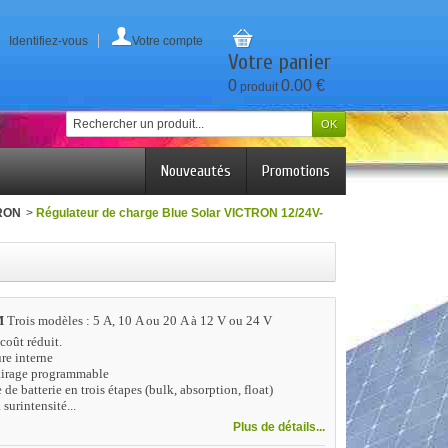
Identifiez-vous
Votre compte
Votre panier
0
0.00 €
produit
Nouveautés
Promotions
RON
>
Régulateur de charge Blue Solar VICTRON 12/24V-
M
Trois modèles : 5 A, 10 A ou 20 A à 12 V ou 24 V
oût réduit.
re interne
lairage programmable
de batterie en trois étapes (bulk, absorption, float)
 surintensité...
Plus de détails...