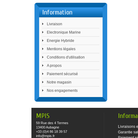
Information
Livraison
Electronique Marine
Energie Hybride
Mentions légales
Conditions d'utilisation
A propos
Paiement sécurisé
Notre magasin
Nos engagements
MPIS
Informa
59 Rue des 4 Termes
Livraisons e
13400 Aubagne
+33 (0)4 86 18 39 57
Garantie sat
info@mpis.fr
Paiement s