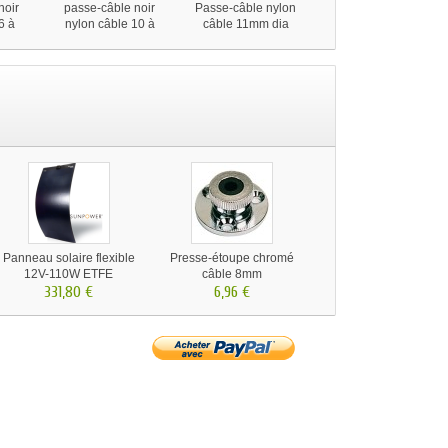
noir
passe-câble noir
Passe-câble nylon
Passe-câble
6 à
nylon câble 10 à
câble 11mm dia
ScanSrut plat DS-H6
13mm
Panneau solaire flexible
Presse-étoupe chromé
12V-110W ETFE
câble 8mm
SunPower MAXEON 3
331,80 €
6,96 €