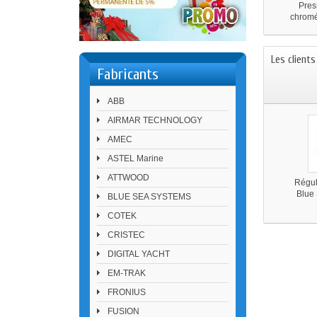
Pres
chrom
Les client
Fabricants
ABB
AIRMAR TECHNOLOGY
AMEC
ASTEL Marine
ATTWOOD
Régul
Blue
BLUE SEA SYSTEMS
COTEK
CRISTEC
DIGITAL YACHT
EM-TRAK
FRONIUS
FUSION