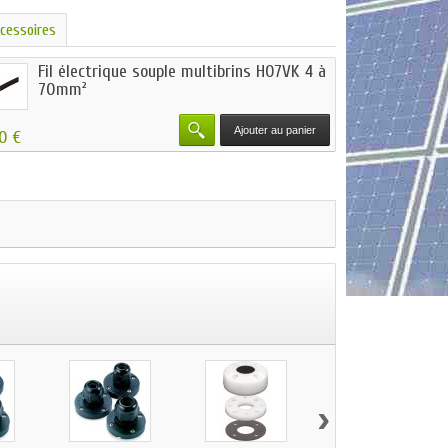
cessoires
Fil électrique souple multibrins H07VK 4 à
70mm²
Ajouter au panier
50 €
›