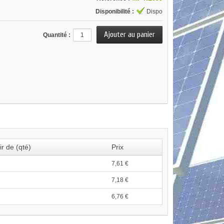
Disponibilité :
Dispo
Quantité :
ir de (qté)
Prix
7,61 €
7,18 €
6,76 €