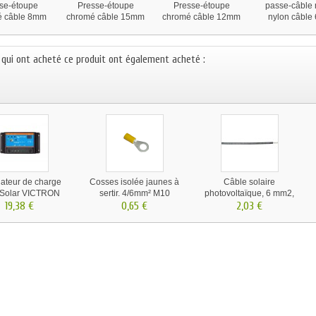
se-étoupe
Presse-étoupe
Presse-étoupe
passe-câble 
é câble 8mm
chromé câble 15mm
chromé câble 12mm
nylon câble 
11mm
s qui ont acheté ce produit ont également acheté :
ateur de charge
Cosses isolée jaunes à
Câble solaire
 Solar VICTRON
sertir. 4/6mm² M10
photovoltaïque, 6 mm2,
12/24V-5A
19,38 €
0,65 €
résistant aux UV &
2,03 €
intempéries