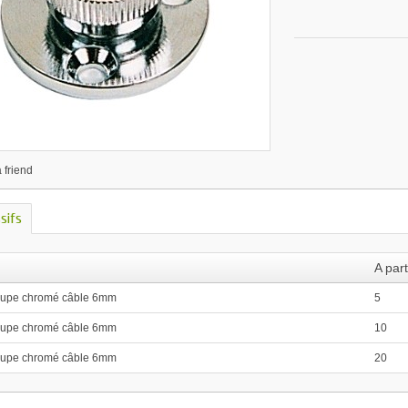
 friend
ssifs
A part
oupe chromé câble 6mm
5
oupe chromé câble 6mm
10
oupe chromé câble 6mm
20