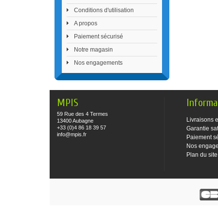
Conditions d'utilisation
A propos
Paiement sécurisé
Notre magasin
Nos engagements
MPIS
Informa
59 Rue des 4 Termes
Livraisons e
13400 Aubagne
+33 (0)4 86 18 39 57
Garantie sat
info@mpis.fr
Paiement s
Nos engag
Plan du site