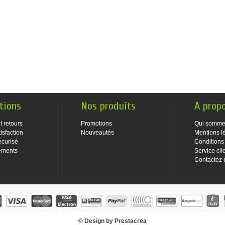
tions
Nos produits
A prop
t retours
Promotions
Qui somme
isfaction
Nouveautés
Mentions l
écurisé
Conditions
ements
Service cli
Contactez
© Design by Prestacrea