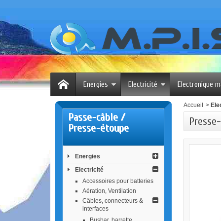
Energies
Electricité
Electronique m
Accueil
>
Elec
Passe-câble /
Presse
Presse-étoupe
Energies
Electricité
Accessoires pour batteries
Aération, Ventilation
Câbles, connecteurs &
interfaces
Busbar, barrette ...