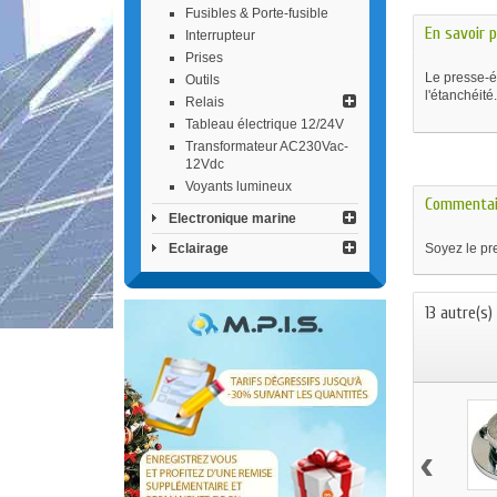
Fusibles & Porte-fusible
En savoir p
Interrupteur
Prises
Le presse-é
Outils
l'étanchéité.
Relais
Tableau électrique 12/24V
Transformateur AC230Vac-
12Vdc
Voyants lumineux
Commentai
Electronique marine
Eclairage
Soyez le pre
13 autre(s)
‹