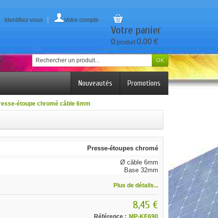
Identifiez-vous
Votre compte
Votre panier
0
0.00 €
produit
Nouveautés
Promotions
resse-étoupe chromé câble 6mm
Presse-étoupes chromé
Ø câble 6mm
Base 32mm
Plus de détails...
8,45 €
Référence :
MP-KE690