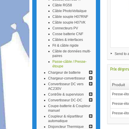
Câble RG58
Câble PhotoVoltaïque
Câble souple H07RNF
Câble souple H07VK
Connecteurs PV
Cosse batterie CNF
Câbles & interfaces
Fil & câble rigide
Câble de données multi-
Send to a
paires
Passe-câble / Presse-
étoupe
Prix dégre
Chargeur de batterie
Chargeur-conv​ertisseur
Convertisseur DC vers
Produit
AC230V
Presse-ét
Contrôle & supervision
Convertisseur DC-DC
Presse-ét
Coupe-batterie & Coupleur
manuel
Presse-ét
Coupleur & répa​rtiteur
automatique
Disjoncteur Thermique