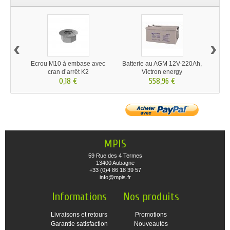
‹
›
Ecrou M10 à embase avec
Batterie au AGM 12V-220Ah,
Fusi
cran d’arrêt K2
Victron energy
0,18 €
558,96 €
MPIS
59 Rue des 4 Termes
13400 Aubagne
+33 (0)4 86 18 39 57
info@mpis.fr
Informations
Nos produits
Livraisons et retours
Promotions
Garantie satisfaction
Nouveautés