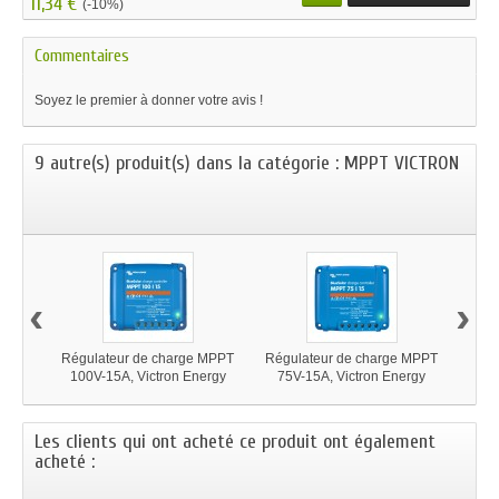
11,34 €
(-10%)
Commentaires
Soyez le premier à donner votre avis !
9 autre(s) produit(s) dans la catégorie : MPPT VICTRON
‹
›
Régulateur de charge MPPT
Régulateur de charge MPPT
Régu
100V-15A, Victron Energy
75V-15A, Victron Energy
12/2
Les clients qui ont acheté ce produit ont également
acheté :