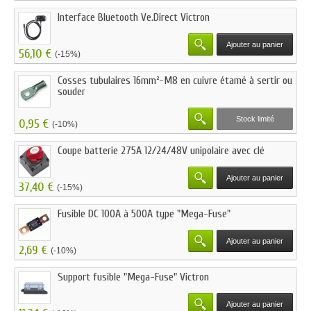
Interface Bluetooth Ve.Direct Victron
Ajouter au panier
56,10 €
(-15%)
Cosses tubulaires 16mm²-M8 en cuivre étamé à sertir ou
souder
Stock limité
0,95 €
(-10%)
Coupe batterie 275A 12/24/48V unipolaire avec clé
Ajouter au panier
37,40 €
(-15%)
Fusible DC 100A à 500A type "Mega-Fuse"
Ajouter au panier
2,69 €
(-10%)
Support fusible "Mega-Fuse" Victron
Ajouter au panier