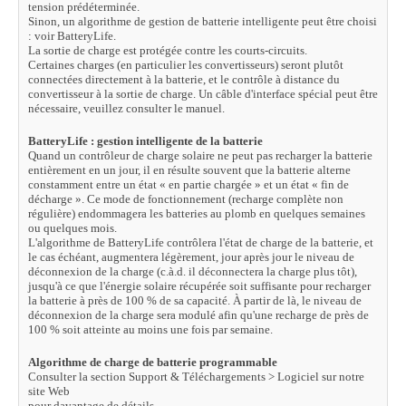
tension prédéterminée.
Sinon, un algorithme de gestion de batterie intelligente peut être choisi
: voir BatteryLife.
La sortie de charge est protégée contre les courts-circuits.
Certaines charges (en particulier les convertisseurs) seront plutôt
connectées directement à la batterie, et le contrôle à
distance du
convertisseur à la sortie de charge. Un câble d'interface spécial peut être
nécessaire, veuillez consulter le
manuel.
BatteryLife : gestion intelligente de la batterie
Quand un contrôleur de charge solaire ne peut pas recharger la batterie
entièrement en un jour, il en résulte souvent que
la batterie alterne
constamment entre un état « en partie chargée » et un état « fin de
décharge ». Ce mode de
fonctionnement (recharge complète non
régulière) endommagera les batteries au plomb en quelques semaines
ou
quelques mois.
L'algorithme de BatteryLife contrôlera l'état de charge de la batterie, et
le cas échéant, augmentera légèrement, jour après
jour le niveau de
déconnexion de la charge (c.à.d. il déconnectera la charge plus tôt),
jusqu'à ce que l'énergie solaire
récupérée soit suffisante pour recharger
la batterie à près de 100 % de sa capacité. À partir de là, le niveau de
déconnexion
de la charge sera modulé afin qu'une recharge de près de
100 % soit atteinte au moins une fois par semaine.
Algorithme de charge de batterie programmable
Consulter la section Support & Téléchargements > Logiciel sur notre
site Web
pour davantage de détails.