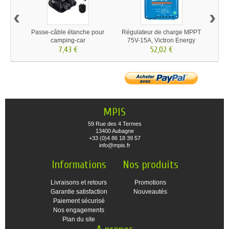
‹
›
Passe-câble étanche pour
Régulateur de charge MPPT
Câble
camping-car
75V-15A, Victron Energy
4mm
7,43 €
52,02 €
MPIS
59 Rue des 4 Termes
13400 Aubagne
+33 (0)4 86 18 39 57
info@mpis.fr
Informations
Nos produits
Livraisons et retours
Promotions
Garantie satisfaction
Nouveautés
Paiement sécurisé
Nos engagements
Plan du site