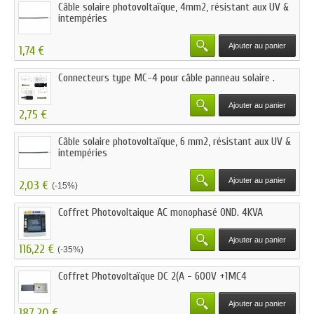
Câble solaire photovoltaïque, 4mm2, résistant aux UV &
intempéries
Ajouter au panier
1,74 €
Connecteurs type MC-4 pour câble panneau solaire .
Ajouter au panier
2,75 €
Câble solaire photovoltaïque, 6 mm2, résistant aux UV &
intempéries
Ajouter au panier
2,03 €
(-15%)
Coffret Photovoltaique AC monophasé OND. 4KVA
Ajouter au panier
116,22 €
(-35%)
Coffret Photovoltaïque DC 2(A - 600V +1MC4
Ajouter au panier
187,20 €