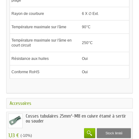
plage
Rayon de courbure
6 X ∅ Ext.
Température maximale sur l'âme
90°C
Température maximale sur l'âme en
250°C
court circuit
Résistance aux huiles
Oui
Conforme RoHS
Oui
Accessoires
Cosses tubulaires 25mm²-M8 en cuivre étamé à sertir
ou souder
Stock limité
1,13 €
(-10%)