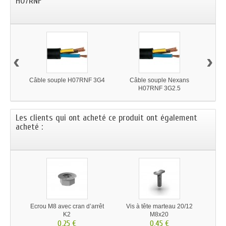
H07RNF
‹
›
Câble souple H07RNF 3G4
Câble souple Nexans
C
H07RNF 3G2.5
Les clients qui ont acheté ce produit ont également
acheté :
Ecrou M8 avec cran d’arrêt
Vis à tête marteau 20/12
K2
M8x20
0,25 €
0,45 €