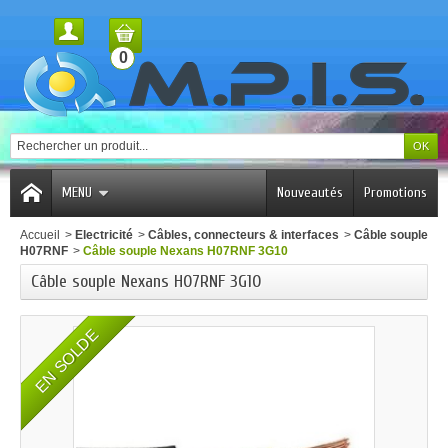
0
MENU
Nouveautés
Promotions
Accueil
>
Electricité
>
Câbles, connecteurs & interfaces
>
Câble souple
H07RNF
>
Câble souple Nexans H07RNF 3G10
Câble souple Nexans H07RNF 3G10
EN SOLDE